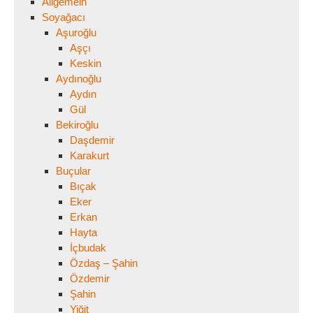
Allgemein
Soyağacı
Aşuroğlu
Aşçı
Keskin
Aydınoğlu
Aydın
Gül
Bekiroğlu
Daşdemir
Karakurt
Buçular
Bıçak
Eker
Erkan
Hayta
İçbudak
Özdaş – Şahin
Özdemir
Şahin
Yiğit