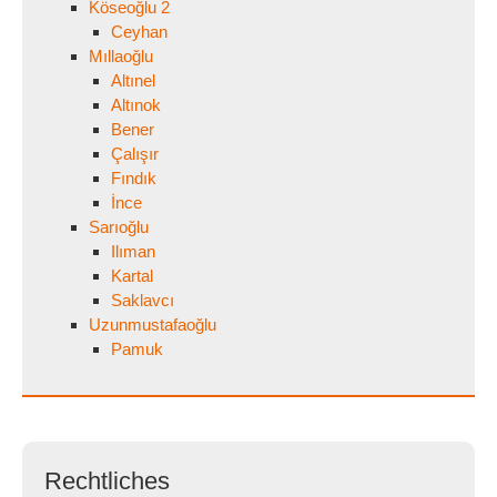
Köseoğlu 2
Ceyhan
Mıllaoğlu
Altınel
Altınok
Bener
Çalışır
Fındık
İnce
Sarıoğlu
Ilıman
Kartal
Saklavcı
Uzunmustafaoğlu
Pamuk
Rechtliches