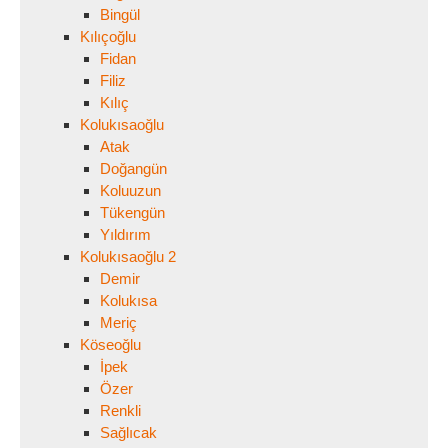
Bingül
Kılıçoğlu
Fidan
Filiz
Kılıç
Kolukısaoğlu
Atak
Doğangün
Koluuzun
Tükengün
Yıldırım
Kolukısaoğlu 2
Demir
Kolukısa
Meriç
Köseoğlu
İpek
Özer
Renkli
Sağlıcak