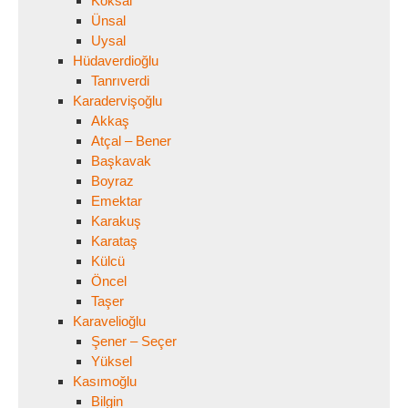
Köksal
Ünsal
Uysal
Hüdaverdioğlu
Tanrıverdi
Karadervişoğlu
Akkaş
Atçal – Bener
Başkavak
Boyraz
Emektar
Karakuş
Karataş
Külcü
Öncel
Taşer
Karavelioğlu
Şener – Seçer
Yüksel
Kasımoğlu
Bilgin