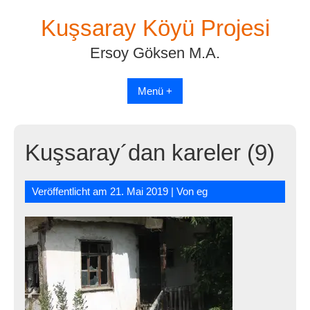
Skip
Kuşsaray Köyü Projesi
to
content
Ersoy Göksen M.A.
Menü +
Kuşsaray´dan kareler (9)
Veröffentlicht am
21. Mai 2019
| Von
eg