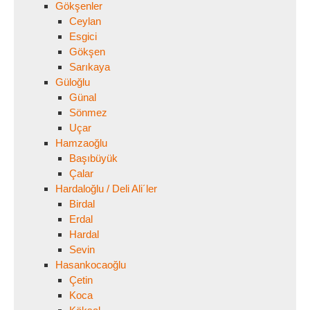
Gökşenler
Ceylan
Esgici
Gökşen
Sarıkaya
Güloğlu
Günal
Sönmez
Uçar
Hamzaoğlu
Başıbüyük
Çalar
Hardaloğlu / Deli Ali´ler
Birdal
Erdal
Hardal
Sevin
Hasankocaoğlu
Çetin
Koca