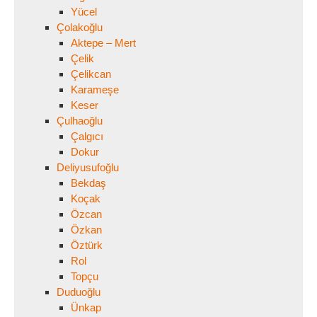
Yücel
Çolakoğlu
Aktepe – Mert
Çelik
Çelikcan
Karameşe
Keser
Çulhaoğlu
Çalgıcı
Dokur
Deliyusufoğlu
Bekdaş
Koçak
Özcan
Özkan
Öztürk
Rol
Topçu
Duduoğlu
Ünkap