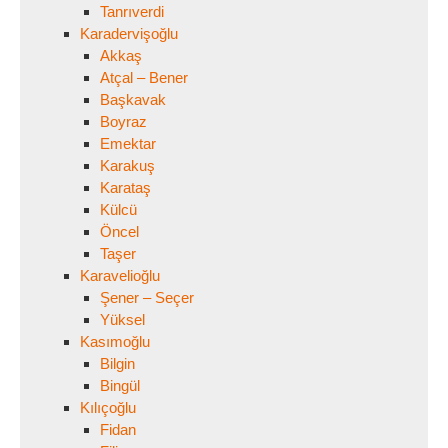
Tanrıverdi
Karadervişoğlu
Akkaş
Atçal – Bener
Başkavak
Boyraz
Emektar
Karakuş
Karataş
Külcü
Öncel
Taşer
Karavelioğlu
Şener – Seçer
Yüksel
Kasımoğlu
Bilgin
Bingül
Kılıçoğlu
Fidan