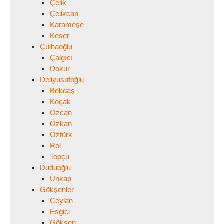
Çelik
Çelikcan
Karameşe
Keser
Çulhaoğlu
Çalgıcı
Dokur
Deliyusufoğlu
Bekdaş
Koçak
Özcan
Özkan
Öztürk
Rol
Topçu
Duduoğlu
Ünkap
Gökşenler
Ceylan
Esgici
Gökşen