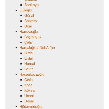
Sarıkaya
Güloğlu
Günal
Sönmez
Uçar
Hamzaoğlu
Başıbüyük
Çalar
Hardaloğlu / Deli Ali´ler
Birdal
Erdal
Hardal
Sevin
Hasankocaoğlu
Çetin
Koca
Köksal
Ünsal
Uysal
Hüdaverdioğlu