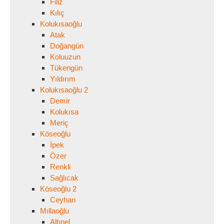
Filiz
Kılıç
Kolukısaoğlu
Atak
Doğangün
Koluuzun
Tükengün
Yıldırım
Kolukısaoğlu 2
Demir
Kolukısa
Meriç
Köseoğlu
İpek
Özer
Renkli
Sağlıcak
Köseoğlu 2
Ceyhan
Mıllaoğlu
Altınel