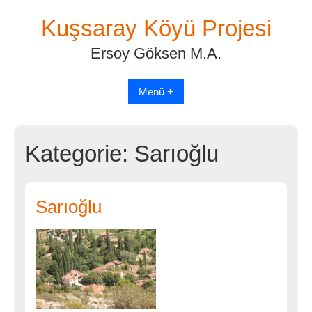
Skip
Kuşsaray Köyü Projesi
to
content
Ersoy Göksen M.A.
Menü +
Kategorie:
Sarıoğlu
Sarıoğlu