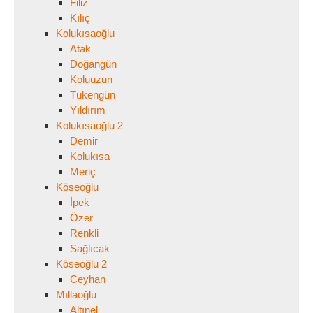
Filiz
Kılıç
Kolukısaoğlu
Atak
Doğangün
Koluuzun
Tükengün
Yıldırım
Kolukısaoğlu 2
Demir
Kolukısa
Meriç
Köseoğlu
İpek
Özer
Renkli
Sağlıcak
Köseoğlu 2
Ceyhan
Mıllaoğlu
Altınel