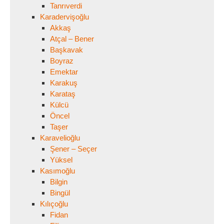
Tanrıverdi
Karadervişoğlu
Akkaş
Atçal – Bener
Başkavak
Boyraz
Emektar
Karakuş
Karataş
Külcü
Öncel
Taşer
Karavelioğlu
Şener – Seçer
Yüksel
Kasımoğlu
Bilgin
Bingül
Kılıçoğlu
Fidan