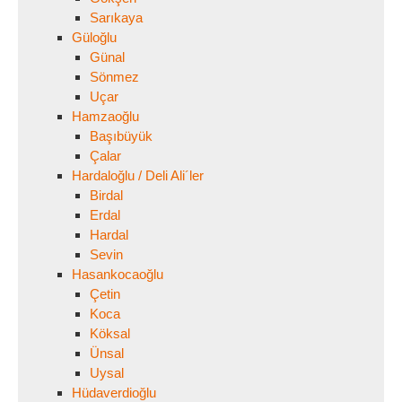
Sarıkaya
Güloğlu
Günal
Sönmez
Uçar
Hamzaoğlu
Başıbüyük
Çalar
Hardaloğlu / Deli Ali´ler
Birdal
Erdal
Hardal
Sevin
Hasankocaoğlu
Çetin
Koca
Köksal
Ünsal
Uysal
Hüdaverdioğlu