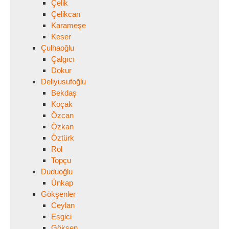
Çelik
Çelikcan
Karameşe
Keser
Çulhaoğlu
Çalgıcı
Dokur
Deliyusufoğlu
Bekdaş
Koçak
Özcan
Özkan
Öztürk
Rol
Topçu
Duduoğlu
Ünkap
Gökşenler
Ceylan
Esgici
Gökşen