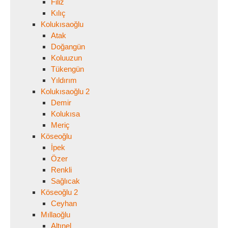
Filiz
Kılıç
Kolukısaoğlu
Atak
Doğangün
Koluuzun
Tükengün
Yıldırım
Kolukısaoğlu 2
Demir
Kolukısa
Meriç
Köseoğlu
İpek
Özer
Renkli
Sağlıcak
Köseoğlu 2
Ceyhan
Mıllaoğlu
Altınel