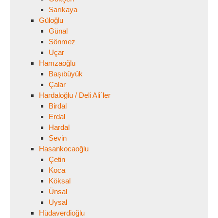
Sarıkaya
Güloğlu
Günal
Sönmez
Uçar
Hamzaoğlu
Başıbüyük
Çalar
Hardaloğlu / Deli Ali´ler
Birdal
Erdal
Hardal
Sevin
Hasankocaoğlu
Çetin
Koca
Köksal
Ünsal
Uysal
Hüdaverdioğlu