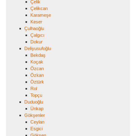
Çelik
Çelikcan
Karameşe
Keser
Çulhaoğlu
Çalgıcı
Dokur
Deliyusufoğlu
Bekdaş
Koçak
Özcan
Özkan
Öztürk
Rol
Topçu
Duduoğlu
Ünkap
Gökşenler
Ceylan
Esgici
Gökşen