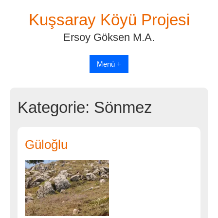
Skip
Kuşsaray Köyü Projesi
to
content
Ersoy Göksen M.A.
Menü +
Kategorie:
Sönmez
Güloğlu