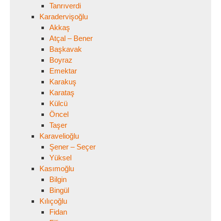
Tanrıverdi
Karadervişoğlu
Akkaş
Atçal – Bener
Başkavak
Boyraz
Emektar
Karakuş
Karataş
Külcü
Öncel
Taşer
Karavelioğlu
Şener – Seçer
Yüksel
Kasımoğlu
Bilgin
Bingül
Kılıçoğlu
Fidan