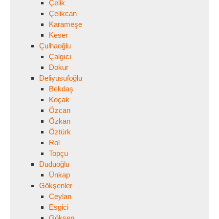
Çelik
Çelikcan
Karameşe
Keser
Çulhaoğlu
Çalgıcı
Dokur
Deliyusufoğlu
Bekdaş
Koçak
Özcan
Özkan
Öztürk
Rol
Topçu
Duduoğlu
Ünkap
Gökşenler
Ceylan
Esgici
Gökşen