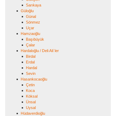
Sarıkaya
Güloğlu
Günal
Sönmez
Uçar
Hamzaoğlu
Başıbüyük
Çalar
Hardaloğlu / Deli Ali´ler
Birdal
Erdal
Hardal
Sevin
Hasankocaoğlu
Çetin
Koca
Köksal
Ünsal
Uysal
Hüdaverdioğlu