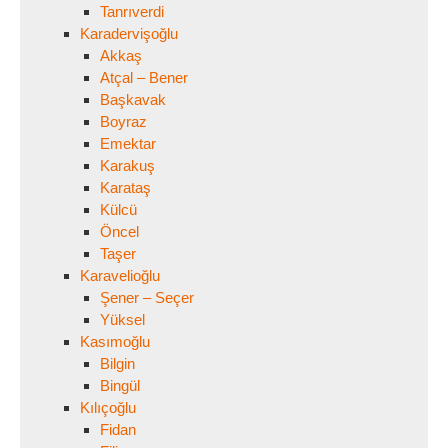
Tanrıverdi
Karadervişoğlu
Akkaş
Atçal – Bener
Başkavak
Boyraz
Emektar
Karakuş
Karataş
Külcü
Öncel
Taşer
Karavelioğlu
Şener – Seçer
Yüksel
Kasımoğlu
Bilgin
Bingül
Kılıçoğlu
Fidan