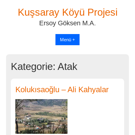
Skip
Kuşsaray Köyü Projesi
to
content
Ersoy Göksen M.A.
Menü +
Kategorie:
Atak
Kolukısaoğlu – Ali Kahyalar