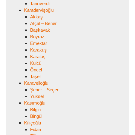
Tanrıverdi
Karadervişoğlu
Akkaş
Atçal – Bener
Başkavak
Boyraz
Emektar
Karakuş
Karataş
Külcü
Öncel
Taşer
Karavelioğlu
Şener – Seçer
Yüksel
Kasımoğlu
Bilgin
Bingül
Kılıçoğlu
Fidan