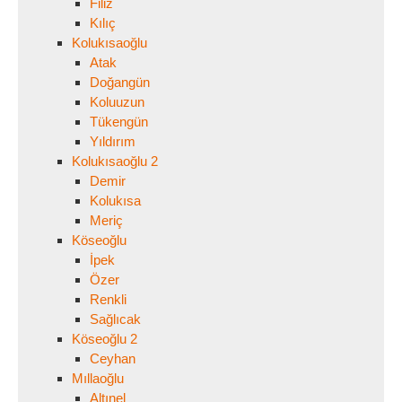
Filiz
Kılıç
Kolukısaoğlu
Atak
Doğangün
Koluuzun
Tükengün
Yıldırım
Kolukısaoğlu 2
Demir
Kolukısa
Meriç
Köseoğlu
İpek
Özer
Renkli
Sağlıcak
Köseoğlu 2
Ceyhan
Mıllaoğlu
Altınel