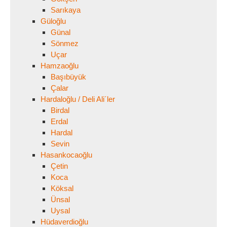
Sarıkaya
Güloğlu
Günal
Sönmez
Uçar
Hamzaoğlu
Başıbüyük
Çalar
Hardaloğlu / Deli Ali´ler
Birdal
Erdal
Hardal
Sevin
Hasankocaoğlu
Çetin
Koca
Köksal
Ünsal
Uysal
Hüdaverdioğlu