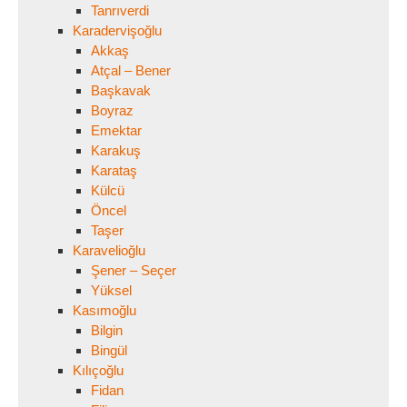
Tanrıverdi
Karadervişoğlu
Akkaş
Atçal – Bener
Başkavak
Boyraz
Emektar
Karakuş
Karataş
Külcü
Öncel
Taşer
Karavelioğlu
Şener – Seçer
Yüksel
Kasımoğlu
Bilgin
Bingül
Kılıçoğlu
Fidan