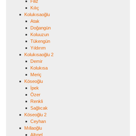
Filiz
Kılıç
Kolukısaoğlu
Atak
Doğangün
Koluuzun
Tükengün
Yıldırım
Kolukısaoğlu 2
Demir
Kolukısa
Meriç
Köseoğlu
İpek
Özer
Renkli
Sağlıcak
Köseoğlu 2
Ceyhan
Mıllaoğlu
Altınel