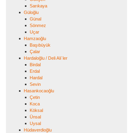
Sarıkaya
Güloğlu
Günal
Sönmez
Uçar
Hamzaoğlu
Başıbüyük
Çalar
Hardaloğlu / Deli Ali´ler
Birdal
Erdal
Hardal
Sevin
Hasankocaoğlu
Çetin
Koca
Köksal
Ünsal
Uysal
Hüdaverdioğlu