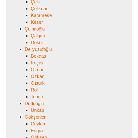
Çelik
Çelikcan
Karameşe
Keser
Çulhaoğlu
Çalgıcı
Dokur
Deliyusufoğlu
Bekdaş
Koçak
Özcan
Özkan
Öztürk
Rol
Topçu
Duduoğlu
Ünkap
Gökşenler
Ceylan
Esgici
Gökşen