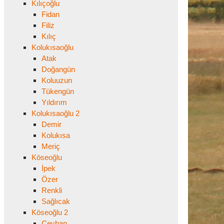
Kılıçoğlu
Fidan
Filiz
Kılıç
Kolukısaoğlu
Atak
Doğangün
Koluuzun
Tükengün
Yıldırım
Kolukısaoğlu 2
Demir
Kolukısa
Meriç
Köseoğlu
İpek
Özer
Renkli
Sağlıcak
Köseoğlu 2
Ceyhan