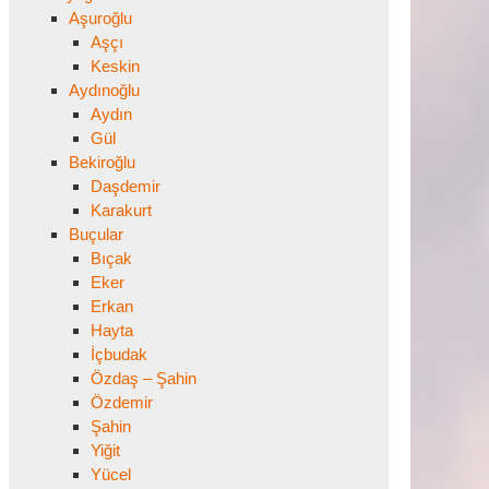
Aşuroğlu
Aşçı
Keskin
Aydınoğlu
Aydın
Gül
Bekiroğlu
Daşdemir
Karakurt
Buçular
Bıçak
Eker
Erkan
Hayta
İçbudak
Özdaş – Şahin
Özdemir
Şahin
Yiğit
Yücel