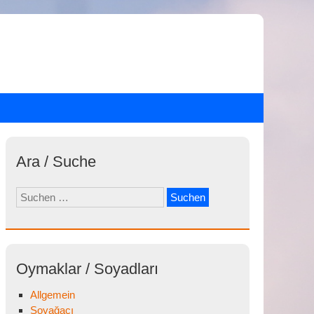
Ara / Suche
Suchen
nach:
Oymaklar / Soyadları
Allgemein
Soyağacı