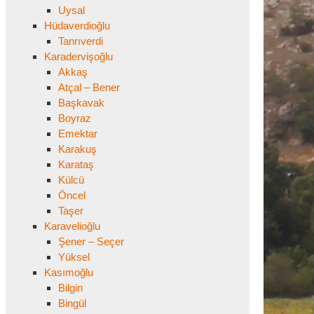
Uysal
Hüdaverdioğlu
Tanrıverdi
Karadervişoğlu
Akkaş
Atçal – Bener
Başkavak
Boyraz
Emektar
Karakuş
Karataş
Külcü
Öncel
Taşer
Karavelioğlu
Şener – Seçer
Yüksel
Kasımoğlu
Bilgin
Bingül