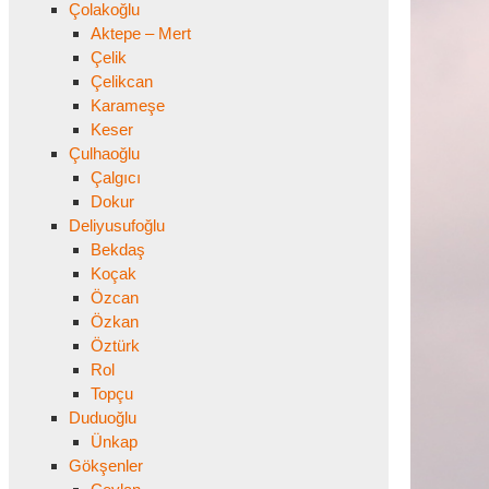
Çolakoğlu
Aktepe – Mert
Çelik
Çelikcan
Karameşe
Keser
Çulhaoğlu
Çalgıcı
Dokur
Deliyusufoğlu
Bekdaş
Koçak
Özcan
Özkan
Öztürk
Rol
Topçu
Duduoğlu
Ünkap
Gökşenler