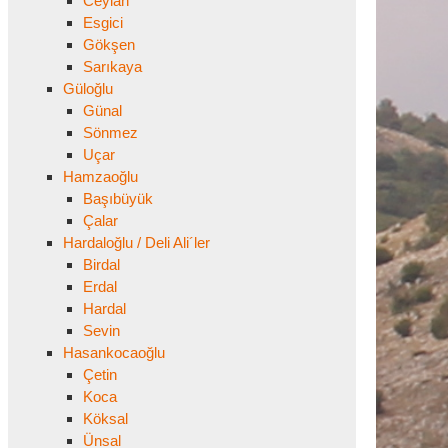
Ceylan
Esgici
Gökşen
Sarıkaya
Güloğlu
Günal
Sönmez
Uçar
Hamzaoğlu
Başıbüyük
Çalar
Hardaloğlu / Deli Ali´ler
Birdal
Erdal
Hardal
Sevin
Hasankocaoğlu
Çetin
Koca
Köksal
Ünsal