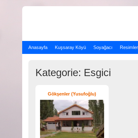
Skip
to
content
Anasayfa
Kuşsaray Köyü
Soyağacı
Resimler
Kategorie:
Esgici
Gökşenler (Yusufoğlu)