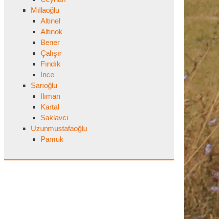
Mıllaoğlu
Altınel
Altınok
Bener
Çalışır
Fındık
İnce
Sarıoğlu
Ilıman
Kartal
Saklavcı
Uzunmustafaoğlu
Pamuk