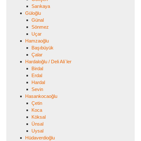
Sarıkaya
Güloğlu
Günal
Sönmez
Uçar
Hamzaoğlu
Başıbüyük
Çalar
Hardaloğlu / Deli Ali´ler
Birdal
Erdal
Hardal
Sevin
Hasankocaoğlu
Çetin
Koca
Köksal
Ünsal
Uysal
Hüdaverdioğlu