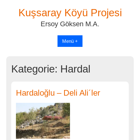
Skip
Kuşsaray Köyü Projesi
to
content
Ersoy Göksen M.A.
Menü +
Kategorie:
Hardal
Hardaloğlu – Deli Ali´ler