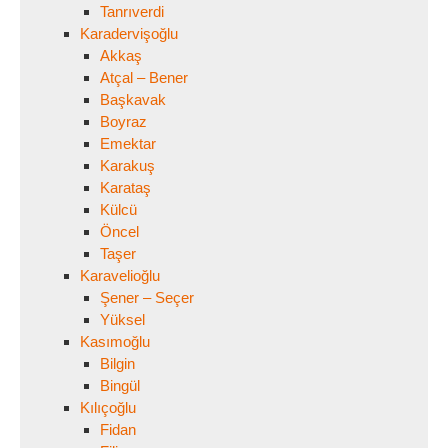
Tanrıverdi
Karadervişoğlu
Akkaş
Atçal – Bener
Başkavak
Boyraz
Emektar
Karakuş
Karataş
Külcü
Öncel
Taşer
Karavelioğlu
Şener – Seçer
Yüksel
Kasımoğlu
Bilgin
Bingül
Kılıçoğlu
Fidan