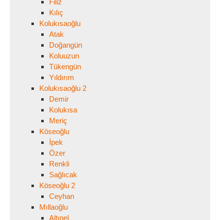
Filiz
Kılıç
Kolukısaoğlu
Atak
Doğangün
Koluuzun
Tükengün
Yıldırım
Kolukısaoğlu 2
Demir
Kolukısa
Meriç
Köseoğlu
İpek
Özer
Renkli
Sağlıcak
Köseoğlu 2
Ceyhan
Mıllaoğlu
Altınel