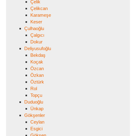
Çelik
Çelikcan
Karameşe
Keser
Çulhaoğlu
Çalgıcı
Dokur
Deliyusufoğlu
Bekdaş
Koçak
Özcan
Özkan
Öztürk
Rol
Topçu
Duduoğlu
Ünkap
Gökşenler
Ceylan
Esgici
Gökşen