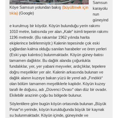
Samsun
Köye Samsun yolundan bakış
(büyültmek için
karayolu
tıkla)
(Google)
nun
güneyind
e kurulmuş bir köydür. Köyün bulunduğu yerin rakımı
1010 metre, batısında yer alan „Kale“ isimli tepenin rakımı
1196 metredir. (Bu rakamlar 1962 yılında harita
ekiplerince belirlenmiştir.) Kalenin tepesinde çok eski
çağlardan kalma olduğu sanılan harabeler ve ören yerleri
(Eski yapı kalıntısı) bulunmaktadır. Köyün güney-batısı
tamamen dağlıktır. Bu dağlık alanda çoğunlukla
fundalıklar, yer, yer yabani meyveler, ardıçlıklar, tepelere
doğru meşelikler yer alır. Kalenin arkasında bulunan ve
dağlık alanın kuzeye bakan yüzü ile yerel adı „Fındıklı“
olan bölüm tamamen meşeliklerle kaplıdır. Köyün kuzey
tarafı ile doğusu, adı „Düvenci Ovası“ olan düz bir ovadır.
Ekilebilir arazinin çoğu bu bölgede bulunur.
Söylentilere göre bugün köyün ortasında bulunan „Büyük
Pınar“ın yerinde, köyün kurulduğunda büyük bir kaynak
su bulunmaktadır. Köyün içinde, güneyinde ve