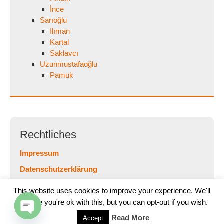
İnce
Sarıoğlu
Ilıman
Kartal
Saklavcı
Uzunmustafaoğlu
Pamuk
Rechtliches
Impressum
Datenschutzerklärung
This website uses cookies to improve your experience. We'll
assume you're ok with this, but you can opt-out if you wish.
Read More
Accept
Copyright 2026
Kuşsaray Köyü Projesi
O