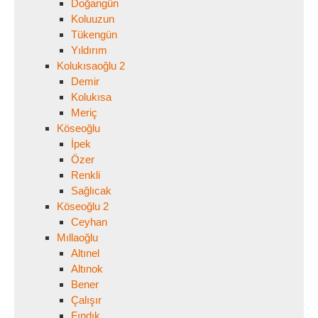
Doğangün
Koluuzun
Tükengün
Yıldırım
Kolukısaoğlu 2
Demir
Kolukısa
Meriç
Köseoğlu
İpek
Özer
Renkli
Sağlıcak
Köseoğlu 2
Ceyhan
Mıllaoğlu
Altınel
Altınok
Bener
Çalışır
Fındık