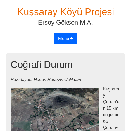
Skip
Kuşsaray Köyü Projesi
to
content
Ersoy Göksen M.A.
Menü +
Coğrafi Durum
Hazırlayan: Hasan Hüseyin Çelikcan
Kuşsara
y
Çorum’u
n 15 km
doğusun
da,
Çorum-