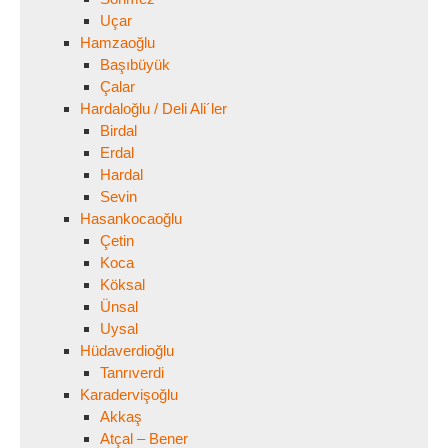
Uçar
Hamzaoğlu
Başıbüyük
Çalar
Hardaloğlu / Deli Ali´ler
Birdal
Erdal
Hardal
Sevin
Hasankocaoğlu
Çetin
Koca
Köksal
Ünsal
Uysal
Hüdaverdioğlu
Tanrıverdi
Karadervişoğlu
Akkaş
Atçal – Bener