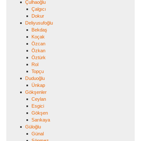
Çulhaoğlu
Çalgıcı
Dokur
Deliyusufoğlu
Bekdaş
Koçak
Özcan
Özkan
Öztürk
Rol
Topçu
Duduoğlu
Ünkap
Gökşenler
Ceylan
Esgici
Gökşen
Sarıkaya
Güloğlu
Günal
Sönmez