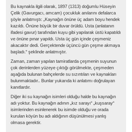
Bu kaynakla ilgili olarak, 1897 (1313) doğumlu Hüseyin
Çelik (Gavurgacı, amcam) çocukluk anılarını defalarca
şöyle anlatmıştı: „Kaynağın önüne üç adam boyu hendek
kazıldı. Önüne büyük bir duvar örüldü. Usta (anlatanın
ifadesi gavur) tarafından kuyu gibi yapılarak üstü kapatıldı
ve önüne pınar yapıldı. Usta üç gün içinde çeşmeniz
akacaktır dedi. Gerçektende üçüncü gün çeşme akmaya
başladı.“ şeklinde anlatmıştır.
Zaman, zaman yapılan tamiratlarda çeşmenin suyunun
çok derinlerden yüzeye çıktığı görülmekte, çeşmeden
aşağıda bulunan bahçelerde su sızıntıları ve kaynakları
bulunmaktadır.. Bunlar yukarıda ki anlatımı doğrulayan
kanıtlardır.
Diğer iki su kaynağın isimleri olduğu halde bu kaynağın
adı yoktur. Bu kaynağın adının „kız sarayı“ „kuşsaray“
isimlerinden esinlenerek bu isimde olduğu ve orada
kurulan köyün bu adı aldığının düşünülmesi yanlış
olmasa gerektir.