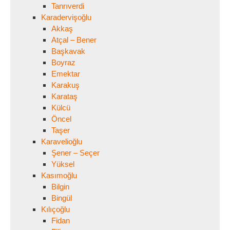
Tanrıverdi
Karadervişoğlu
Akkaş
Atçal – Bener
Başkavak
Boyraz
Emektar
Karakuş
Karataş
Külcü
Öncel
Taşer
Karavelioğlu
Şener – Seçer
Yüksel
Kasımoğlu
Bilgin
Bingül
Kılıçoğlu
Fidan