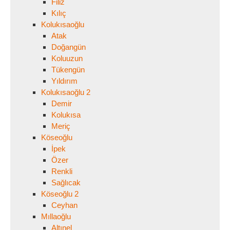
Filiz
Kılıç
Kolukısaoğlu
Atak
Doğangün
Koluuzun
Tükengün
Yıldırım
Kolukısaoğlu 2
Demir
Kolukısa
Meriç
Köseoğlu
İpek
Özer
Renkli
Sağlıcak
Köseoğlu 2
Ceyhan
Mıllaoğlu
Altınel