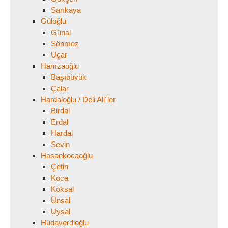
Sarıkaya
Güloğlu
Günal
Sönmez
Uçar
Hamzaoğlu
Başıbüyük
Çalar
Hardaloğlu / Deli Ali´ler
Birdal
Erdal
Hardal
Sevin
Hasankocaoğlu
Çetin
Koca
Köksal
Ünsal
Uysal
Hüdaverdioğlu