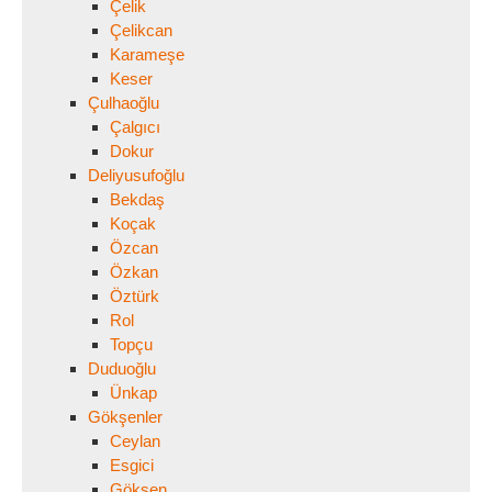
Çelik
Çelikcan
Karameşe
Keser
Çulhaoğlu
Çalgıcı
Dokur
Deliyusufoğlu
Bekdaş
Koçak
Özcan
Özkan
Öztürk
Rol
Topçu
Duduoğlu
Ünkap
Gökşenler
Ceylan
Esgici
Gökşen