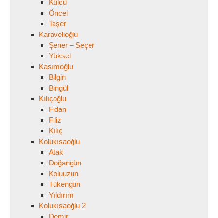
Külcü
Öncel
Taşer
Karavelioğlu
Şener – Seçer
Yüksel
Kasımoğlu
Bilgin
Bingül
Kılıçoğlu
Fidan
Filiz
Kılıç
Kolukısaoğlu
Atak
Doğangün
Koluuzun
Tükengün
Yıldırım
Kolukısaoğlu 2
Demir