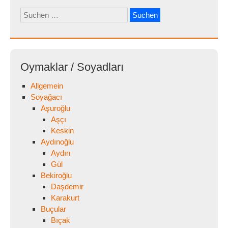
Suchen
nach:
Oymaklar / Soyadları
Allgemein
Soyağacı
Aşuroğlu
Aşçı
Keskin
Aydınoğlu
Aydın
Gül
Bekiroğlu
Daşdemir
Karakurt
Buçular
Bıçak