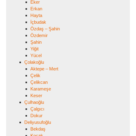
Eker
Erkan
Hayta
İçbudak
Özdaş – Şahin
Özdemir
Şahin
Yiğit
Yücel
Çolakoğlu
Aktepe – Mert
Çelik
Çelikcan
Karameşe
Keser
Çulhaoğlu
Çalgıcı
Dokur
Deliyusufoğlu
Bekdaş
Koçak