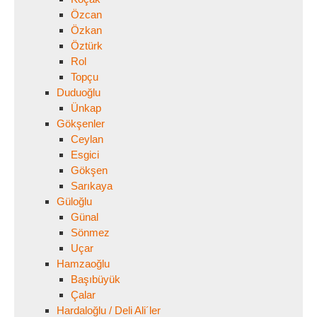
Özcan
Özkan
Öztürk
Rol
Topçu
Duduoğlu
Ünkap
Gökşenler
Ceylan
Esgici
Gökşen
Sarıkaya
Güloğlu
Günal
Sönmez
Uçar
Hamzaoğlu
Başıbüyük
Çalar
Hardaloğlu / Deli Ali´ler