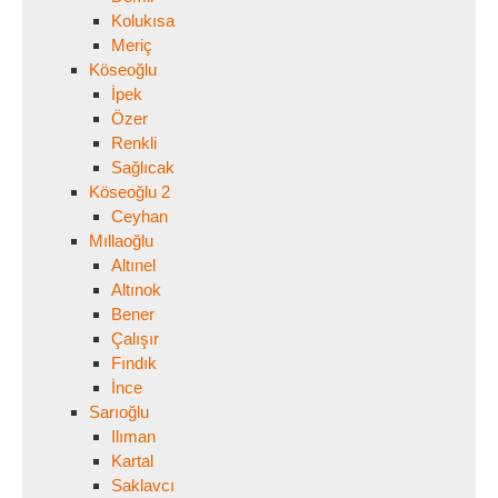
Kolukısa
Meriç
Köseoğlu
İpek
Özer
Renkli
Sağlıcak
Köseoğlu 2
Ceyhan
Mıllaoğlu
Altınel
Altınok
Bener
Çalışır
Fındık
İnce
Sarıoğlu
Ilıman
Kartal
Saklavcı