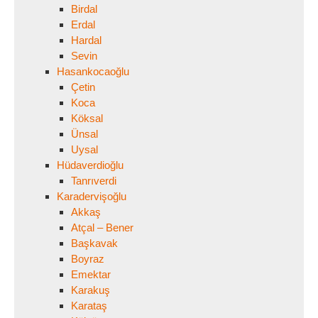
Birdal
Erdal
Hardal
Sevin
Hasankocaoğlu
Çetin
Koca
Köksal
Ünsal
Uysal
Hüdaverdioğlu
Tanrıverdi
Karadervişoğlu
Akkaş
Atçal – Bener
Başkavak
Boyraz
Emektar
Karakuş
Karataş