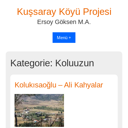
Skip
Kuşsaray Köyü Projesi
to
content
Ersoy Göksen M.A.
Menü +
Kategorie:
Koluuzun
Kolukısaoğlu – Ali Kahyalar