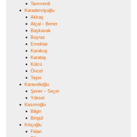
Tanrıverdi
Karadervişoğlu
Akkaş
Atçal – Bener
Başkavak
Boyraz
Emektar
Karakuş
Karataş
Külcü
Öncel
Taşer
Karavelioğlu
Şener – Seçer
Yüksel
Kasımoğlu
Bilgin
Bingül
Kılıçoğlu
Fidan