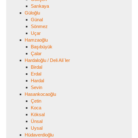
Sarıkaya
Güloğlu
Günal
Sönmez
Uçar
Hamzaoğlu
Başıbüyük
Çalar
Hardaloğlu / Deli Ali´ler
Birdal
Erdal
Hardal
Sevin
Hasankocaoğlu
Çetin
Koca
Köksal
Ünsal
Uysal
Hüdaverdioğlu