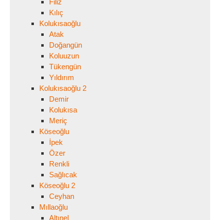
Filiz
Kılıç
Kolukısaoğlu
Atak
Doğangün
Koluuzun
Tükengün
Yıldırım
Kolukısaoğlu 2
Demir
Kolukısa
Meriç
Köseoğlu
İpek
Özer
Renkli
Sağlıcak
Köseoğlu 2
Ceyhan
Mıllaoğlu
Altınel