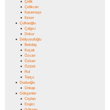
Çelik
Çelikcan
Karameşe
Keser
Çulhaoğlu
Çalgıcı
Dokur
Deliyusufoğlu
Bekdaş
Koçak
Özcan
Özkan
Öztürk
Rol
Topçu
Duduoğlu
Ünkap
Gökşenler
Ceylan
Esgici
Gökşen