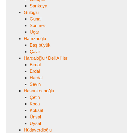
Sarıkaya
Güloğlu
Günal
Sönmez
Uçar
Hamzaoğlu
Başıbüyük
Çalar
Hardaloğlu / Deli Ali´ler
Birdal
Erdal
Hardal
Sevin
Hasankocaoğlu
Çetin
Koca
Köksal
Ünsal
Uysal
Hüdaverdioğlu