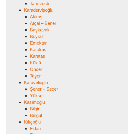
Tanrıverdi
Karadervişoğlu
Akkaş
Atçal – Bener
Başkavak
Boyraz
Emektar
Karakuş
Karataş
Külcü
Öncel
Taşer
Karavelioğlu
Şener – Seçer
Yüksel
Kasımoğlu
Bilgin
Bingül
Kılıçoğlu
Fidan