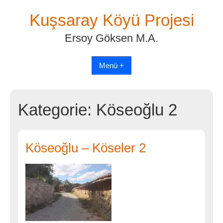
Skip
Kuşsaray Köyü Projesi
to
content
Ersoy Göksen M.A.
Menü +
Kategorie:
Köseoğlu 2
Köseoğlu – Köseler 2