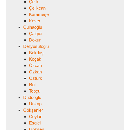
Çelik
Çelikcan
Karameşe
Keser
Çulhaoğlu
Çalgıcı
Dokur
Deliyusufoğlu
Bekdaş
Koçak
Özcan
Özkan
Öztürk
Rol
Topçu
Duduoğlu
Ünkap
Gökşenler
Ceylan
Esgici
Gökşen