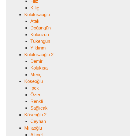
Filiz
Kılıç
Kolukısaoğlu
Atak
Doğangün
Koluuzun
Tükengün
Yıldırım
Kolukısaoğlu 2
Demir
Kolukısa
Meriç
Köseoğlu
İpek
Özer
Renkli
Sağlıcak
Köseoğlu 2
Ceyhan
Mıllaoğlu
Altınel