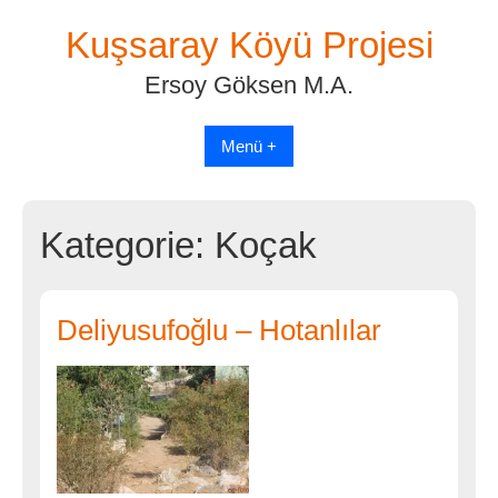
Skip
Kuşsaray Köyü Projesi
to
content
Ersoy Göksen M.A.
Menü +
Kategorie:
Koçak
Deliyusufoğlu – Hotanlılar