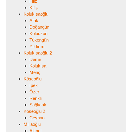
Filiz
Kılıç
Kolukısaoğlu
Atak
Doğangün
Koluuzun
Tükengün
Yıldırım
Kolukısaoğlu 2
Demir
Kolukısa
Meriç
Köseoğlu
İpek
Özer
Renkli
Sağlıcak
Köseoğlu 2
Ceyhan
Mıllaoğlu
Altınel