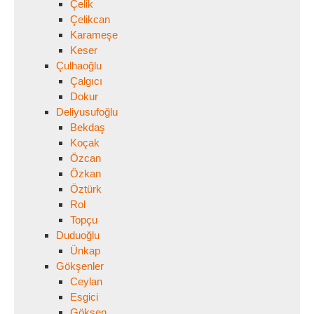
Çelik
Çelikcan
Karameşe
Keser
Çulhaoğlu
Çalgıcı
Dokur
Deliyusufoğlu
Bekdaş
Koçak
Özcan
Özkan
Öztürk
Rol
Topçu
Duduoğlu
Ünkap
Gökşenler
Ceylan
Esgici
Gökşen