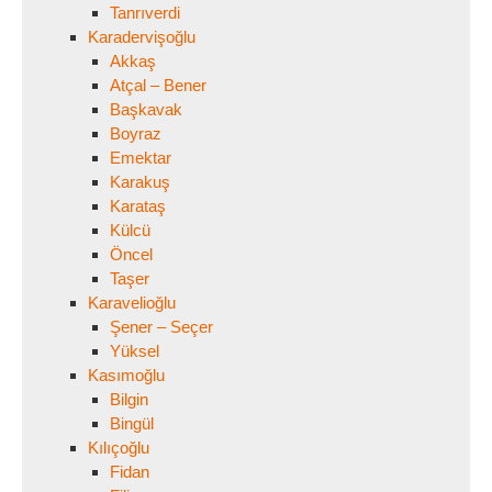
Tanrıverdi
Karadervişoğlu
Akkaş
Atçal – Bener
Başkavak
Boyraz
Emektar
Karakuş
Karataş
Külcü
Öncel
Taşer
Karavelioğlu
Şener – Seçer
Yüksel
Kasımoğlu
Bilgin
Bingül
Kılıçoğlu
Fidan