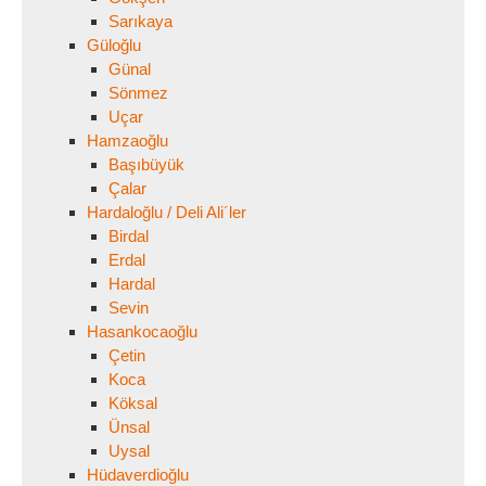
Sarıkaya
Güloğlu
Günal
Sönmez
Uçar
Hamzaoğlu
Başıbüyük
Çalar
Hardaloğlu / Deli Ali´ler
Birdal
Erdal
Hardal
Sevin
Hasankocaoğlu
Çetin
Koca
Köksal
Ünsal
Uysal
Hüdaverdioğlu