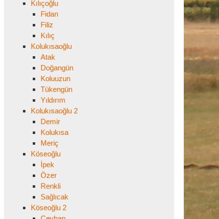
Kılıçoğlu
Fidan
Filiz
Kılıç
Kolukısaoğlu
Atak
Doğangün
Koluuzun
Tükengün
Yıldırım
Kolukısaoğlu 2
Demir
Kolukısa
Meriç
Köseoğlu
İpek
Özer
Renkli
Sağlıcak
Köseoğlu 2
Ceyhan