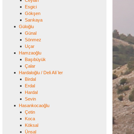
Ceylan
Esgici
Gökşen
Sarıkaya
Güloğlu
Günal
Sönmez
Uçar
Hamzaoğlu
Başıbüyük
Çalar
Hardaloğlu / Deli Ali´ler
Birdal
Erdal
Hardal
Sevin
Hasankocaoğlu
Çetin
Koca
Köksal
Ünsal