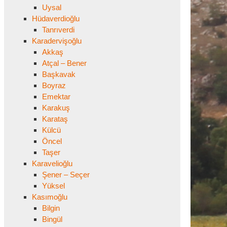
Uysal
Hüdaverdioğlu
Tanrıverdi
Karadervişoğlu
Akkaş
Atçal – Bener
Başkavak
Boyraz
Emektar
Karakuş
Karataş
Külcü
Öncel
Taşer
Karavelioğlu
Şener – Seçer
Yüksel
Kasımoğlu
Bilgin
Bingül