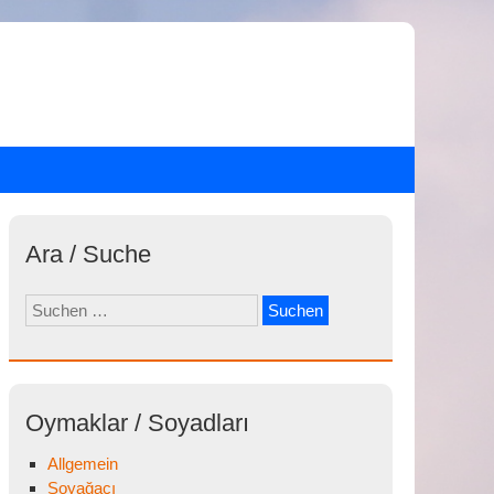
Ara / Suche
Suchen
nach:
Oymaklar / Soyadları
Allgemein
Soyağacı