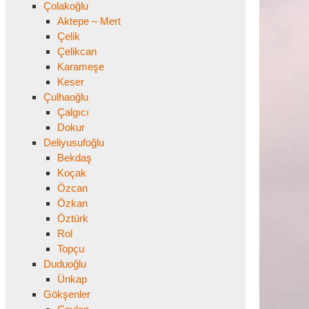
Çolakoğlu
Aktepe – Mert
Çelik
Çelikcan
Karameşe
Keser
Çulhaoğlu
Çalgıcı
Dokur
Deliyusufoğlu
Bekdaş
Koçak
Özcan
Özkan
Öztürk
Rol
Topçu
Duduoğlu
Ünkap
Gökşenler