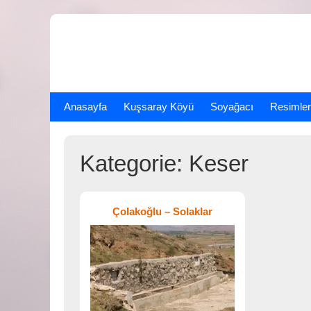
Skip
to
content
Anasayfa
Kuşsaray Köyü
Soyağacı
Resimler
Kategorie:
Keser
Çolakoğlu – Solaklar