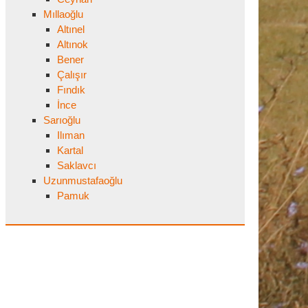
Mıllaoğlu
Altınel
Altınok
Bener
Çalışır
Fındık
İnce
Sarıoğlu
Ilıman
Kartal
Saklavcı
Uzunmustafaoğlu
Pamuk