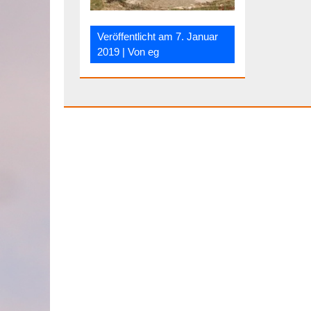
Veröffentlicht am
7. Januar
2019
| Von
eg