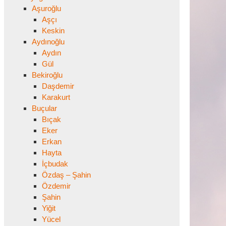
Aşuroğlu
Aşçı
Keskin
Aydınoğlu
Aydın
Gül
Bekiroğlu
Daşdemir
Karakurt
Buçular
Bıçak
Eker
Erkan
Hayta
İçbudak
Özdaş – Şahin
Özdemir
Şahin
Yiğit
Yücel