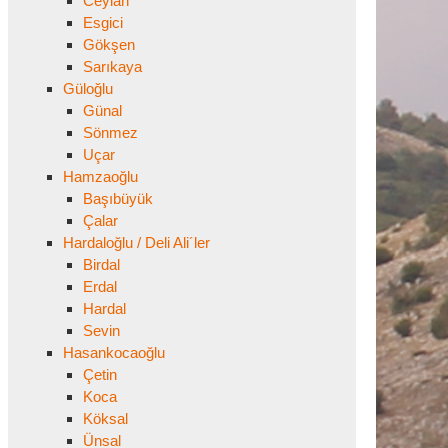
Ceylan
Esgici
Gökşen
Sarıkaya
Güloğlu
Günal
Sönmez
Uçar
Hamzaoğlu
Başıbüyük
Çalar
Hardaloğlu / Deli Ali´ler
Birdal
Erdal
Hardal
Sevin
Hasankocaoğlu
Çetin
Koca
Köksal
Ünsal