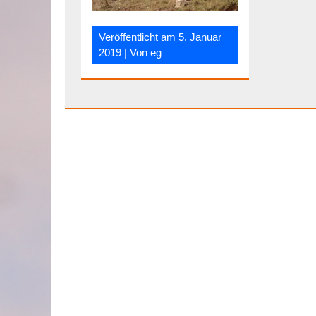
Veröffentlicht am
5. Januar
2019
| Von
eg