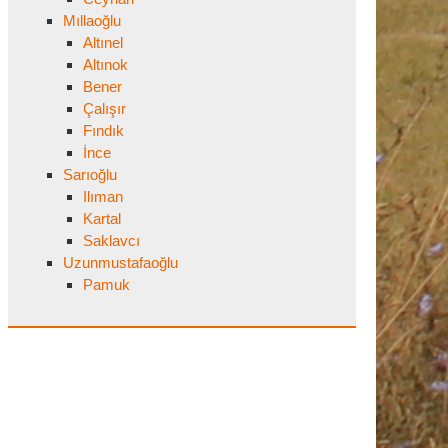
Mıllaoğlu
Altınel
Altınok
Bener
Çalışır
Fındık
İnce
Sarıoğlu
Ilıman
Kartal
Saklavcı
Uzunmustafaoğlu
Pamuk