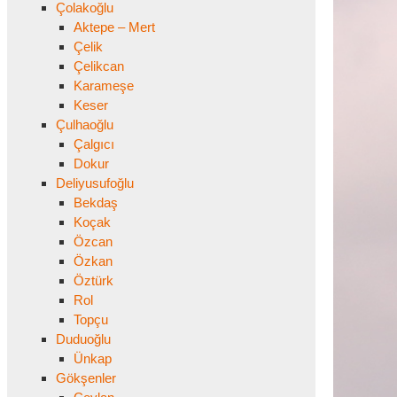
Çolakoğlu
Aktepe – Mert
Çelik
Çelikcan
Karameşe
Keser
Çulhaoğlu
Çalgıcı
Dokur
Deliyusufoğlu
Bekdaş
Koçak
Özcan
Özkan
Öztürk
Rol
Topçu
Duduoğlu
Ünkap
Gökşenler