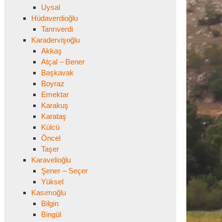
Uysal
Hüdaverdioğlu
Tanrıverdi
Karadervişoğlu
Akkaş
Atçal – Bener
Başkavak
Boyraz
Emektar
Karakuş
Karataş
Külcü
Öncel
Taşer
Karavelioğlu
Şener – Seçer
Yüksel
Kasımoğlu
Bilgin
Bingül