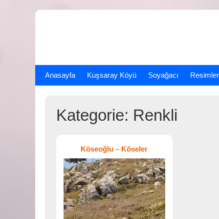
Skip
to
content
Anasayfa
Kuşsaray Köyü
Soyağacı
Resimler
Kategorie:
Renkli
Köseoğlu – Köseler