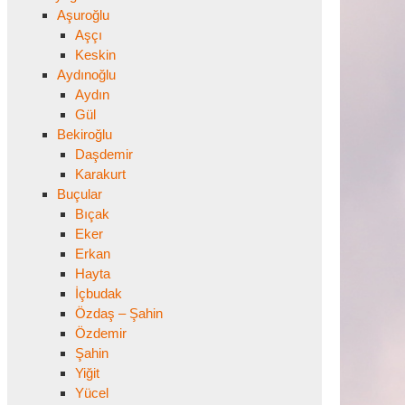
Aşuroğlu
Aşçı
Keskin
Aydınoğlu
Aydın
Gül
Bekiroğlu
Daşdemir
Karakurt
Buçular
Bıçak
Eker
Erkan
Hayta
İçbudak
Özdaş – Şahin
Özdemir
Şahin
Yiğit
Yücel