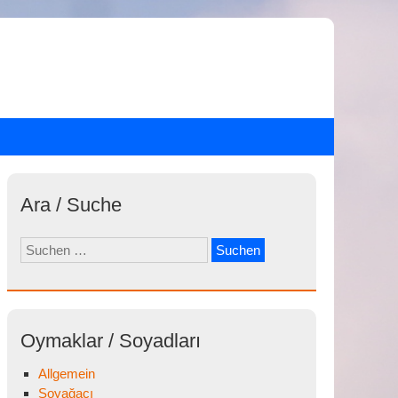
Ara / Suche
Suchen
nach:
Oymaklar / Soyadları
Allgemein
Soyağacı