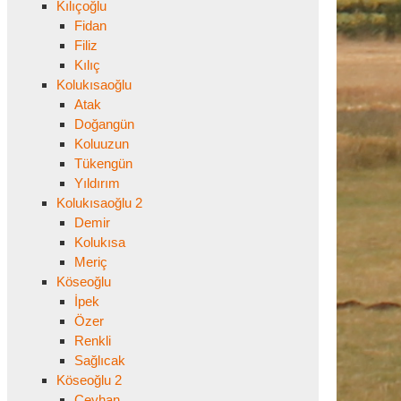
Kılıçoğlu
Fidan
Filiz
Kılıç
Kolukısaoğlu
Atak
Doğangün
Koluuzun
Tükengün
Yıldırım
Kolukısaoğlu 2
Demir
Kolukısa
Meriç
Köseoğlu
İpek
Özer
Renkli
Sağlıcak
Köseoğlu 2
Ceyhan