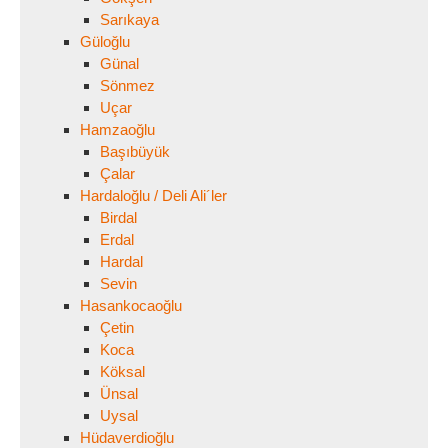
Sarıkaya
Güloğlu
Günal
Sönmez
Uçar
Hamzaoğlu
Başıbüyük
Çalar
Hardaloğlu / Deli Ali´ler
Birdal
Erdal
Hardal
Sevin
Hasankocaoğlu
Çetin
Koca
Köksal
Ünsal
Uysal
Hüdaverdioğlu