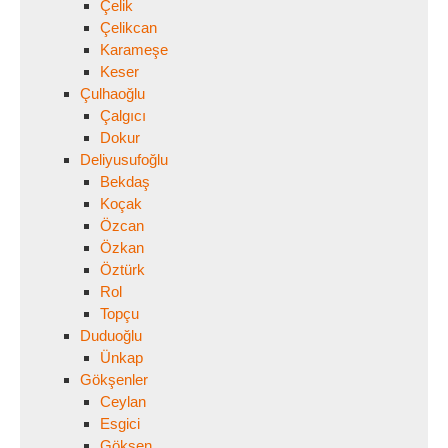
Çelik
Çelikcan
Karameşe
Keser
Çulhaoğlu
Çalgıcı
Dokur
Deliyusufoğlu
Bekdaş
Koçak
Özcan
Özkan
Öztürk
Rol
Topçu
Duduoğlu
Ünkap
Gökşenler
Ceylan
Esgici
Gökşen