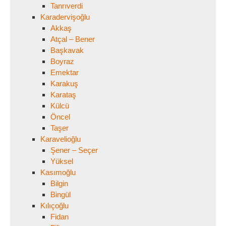
Tanrıverdi
Karadervişoğlu
Akkaş
Atçal – Bener
Başkavak
Boyraz
Emektar
Karakuş
Karataş
Külcü
Öncel
Taşer
Karavelioğlu
Şener – Seçer
Yüksel
Kasımoğlu
Bilgin
Bingül
Kılıçoğlu
Fidan