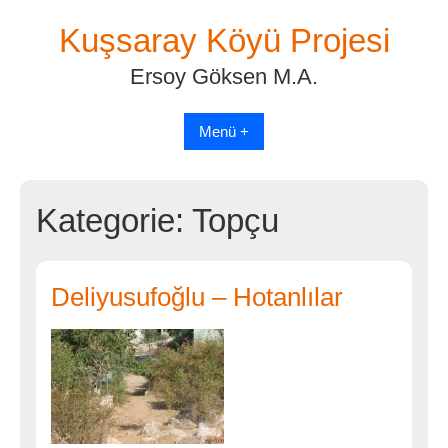
Skip
Kuşsaray Köyü Projesi
to
content
Ersoy Göksen M.A.
Menü +
Kategorie:
Topçu
Deliyusufoğlu – Hotanlılar