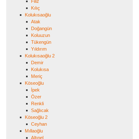
Filiz
Kılıç
Kolukısaoğlu
Atak
Doğangün
Koluuzun
Tükengün
Yıldırım
Kolukısaoğlu 2
Demir
Kolukısa
Meriç
Köseoğlu
İpek
Özer
Renkli
Sağlıcak
Köseoğlu 2
Ceyhan
Mıllaoğlu
Altınel