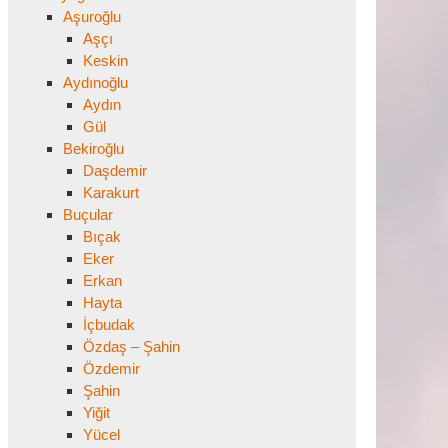
Aşuroğlu
Aşçı
Keskin
Aydınoğlu
Aydın
Gül
Bekiroğlu
Daşdemir
Karakurt
Buçular
Bıçak
Eker
Erkan
Hayta
İçbudak
Özdaş – Şahin
Özdemir
Şahin
Yiğit
Yücel