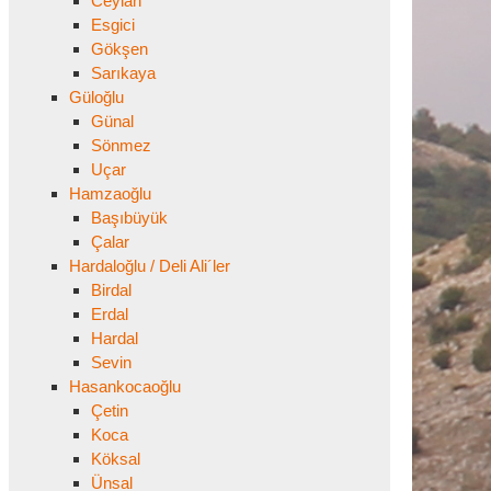
Ceylan
Esgici
Gökşen
Sarıkaya
Güloğlu
Günal
Sönmez
Uçar
Hamzaoğlu
Başıbüyük
Çalar
Hardaloğlu / Deli Ali´ler
Birdal
Erdal
Hardal
Sevin
Hasankocaoğlu
Çetin
Koca
Köksal
Ünsal