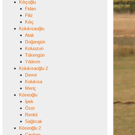
Kılıçoğlu
Fidan
Filiz
Kılıç
Kolukısaoğlu
Atak
Doğangün
Koluuzun
Tükengün
Yıldırım
Kolukısaoğlu 2
Demir
Kolukısa
Meriç
Köseoğlu
İpek
Özer
Renkli
Sağlıcak
Köseoğlu 2
Ceyhan