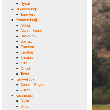
Uysal
Hüdaverdioğlu
Tanrıverdi
Karadervişoğlu
Akkaş
Atçal – Bener
Başkavak
Boyraz
Emektar
Karakuş
Karataş
Külcü
Öncel
Taşer
Karavelioğlu
Şener – Seçer
Yüksel
Kasımoğlu
Bilgin
Bingül