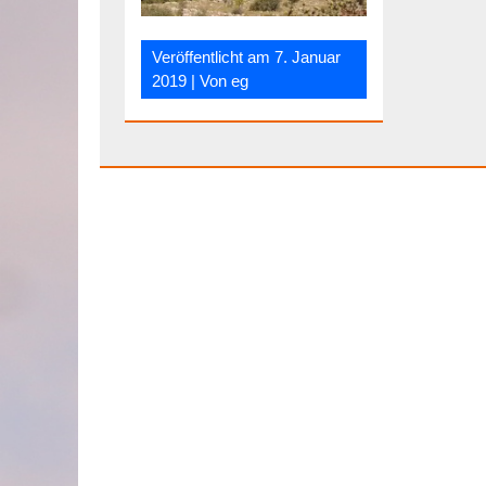
Veröffentlicht am
7. Januar
2019
| Von
eg