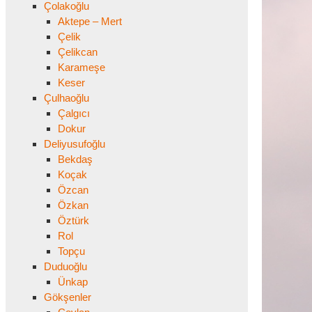
Çolakoğlu
Aktepe – Mert
Çelik
Çelikcan
Karameşe
Keser
Çulhaoğlu
Çalgıcı
Dokur
Deliyusufoğlu
Bekdaş
Koçak
Özcan
Özkan
Öztürk
Rol
Topçu
Duduoğlu
Ünkap
Gökşenler