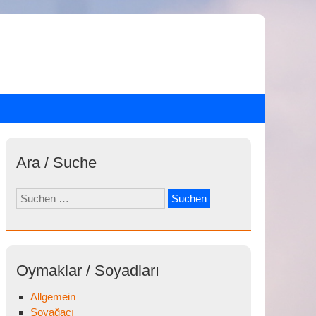
Ara / Suche
Suchen
nach:
Oymaklar / Soyadları
Allgemein
Soyağacı