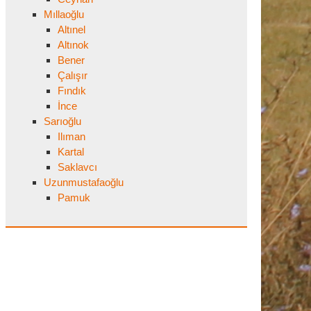
Mıllaoğlu
Altınel
Altınok
Bener
Çalışır
Fındık
İnce
Sarıoğlu
Ilıman
Kartal
Saklavcı
Uzunmustafaoğlu
Pamuk