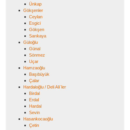
Ünkap
Gökşenler
Ceylan
Esgici
Gökşen
Sarıkaya
Güloğlu
Günal
Sönmez
Uçar
Hamzaoğlu
Başıbüyük
Çalar
Hardaloğlu / Deli Ali´ler
Birdal
Erdal
Hardal
Sevin
Hasankocaoğlu
Çetin