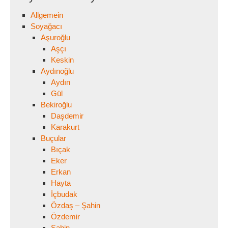
Allgemein
Soyağacı
Aşuroğlu
Aşçı
Keskin
Aydınoğlu
Aydın
Gül
Bekiroğlu
Daşdemir
Karakurt
Buçular
Bıçak
Eker
Erkan
Hayta
İçbudak
Özdaş – Şahin
Özdemir
Şahin