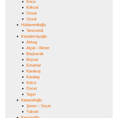
Koca
Köksal
Ünsal
Uysal
Hüdaverdioğlu
Tanrıverdi
Karadervişoğlu
Akkaş
Atçal – Bener
Başkavak
Boyraz
Emektar
Karakuş
Karataş
Külcü
Öncel
Taşer
Karavelioğlu
Şener – Seçer
Yüksel
Kasımoğlu