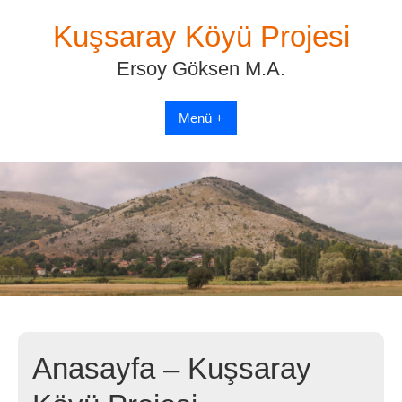
Skip
Kuşsaray Köyü Projesi
to
content
Ersoy Göksen M.A.
Menü +
Anasayfa – Kuşsaray