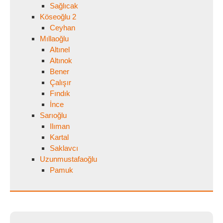
Sağlıcak
Köseoğlu 2
Ceyhan
Mıllaoğlu
Altınel
Altınok
Bener
Çalışır
Fındık
İnce
Sarıoğlu
Ilıman
Kartal
Saklavcı
Uzunmustafaoğlu
Pamuk