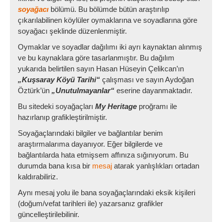
soyağacı
bölümü. Bu bölümde bütün araştırılıp
çıkarılabilinen köylüler oymaklarına ve soyadlarına göre
soyağacı şeklinde düzenlenmiştir.
Oymaklar ve soyadlar dağılımı iki ayrı kaynaktan alınmış
ve bu kaynaklara göre tasarlanmıştır. Bu dağılım
yukarıda belirtilen sayın Hasan Hüseyin Çelikcan’ın
„Kuşsaray Köyü Tarihi“
çalışması ve sayın Aydoğan
Öztürk’ün
„Unutulmayanlar“
eserine dayanmaktadır.
Bu sitedeki soyağaçları
My Heritage
proğramı ile
hazırlanıp grafikleştirilmiştir.
Soyağaçlarındaki bilgiler ve bağlantılar benim
araştırmalarıma dayanıyor. Eğer bilgilerde ve
bağlantılarda hata etmişsem affınıza sığınıyorum. Bu
durumda bana kısa bir
mesaj
atarak yanlışlıkları ortadan
kaldırabiliriz.
Aynı mesaj yolu ile bana soyağaçlarındaki eksik kişileri
(doğum/vefat tarihleri ile) yazarsanız grafikler
güncelleştirilebilinir.