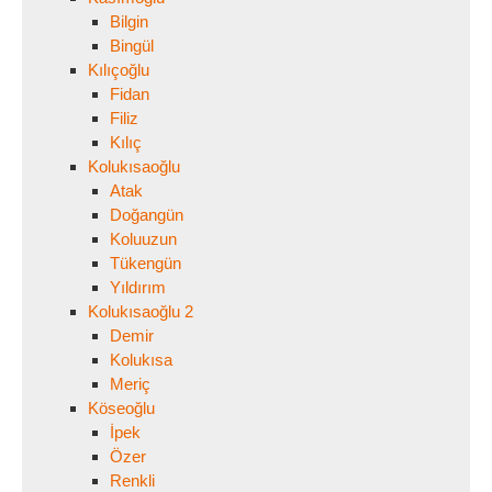
Bilgin
Bingül
Kılıçoğlu
Fidan
Filiz
Kılıç
Kolukısaoğlu
Atak
Doğangün
Koluuzun
Tükengün
Yıldırım
Kolukısaoğlu 2
Demir
Kolukısa
Meriç
Köseoğlu
İpek
Özer
Renkli