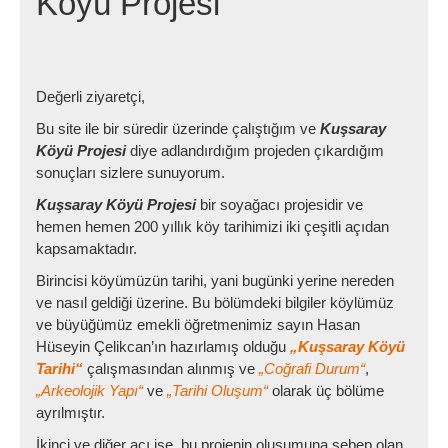
Köyü Projesi
Değerli ziyaretçi,
Bu site ile bir süredir üzerinde çalıştığım ve
Kuşsaray
Köyü Projesi
diye adlandırdığım projeden çıkardığım
sonuçları sizlere sunuyorum.
Kuşsaray Köyü Projesi
bir soyağacı projesidir ve
hemen hemen 200 yıllık köy tarihimizi iki çeşitli açıdan
kapsamaktadır.
Birincisi köyümüzün tarihi, yani bugünki yerine nereden
ve nasıl geldiği üzerine. Bu bölümdeki bilgiler köylümüz
ve büyüğümüz emekli öğretmenimiz sayın Hasan
Hüseyin Çelikcan’ın hazırlamış olduğu
„Kuşsaray Köyü
Tarihi“
çalışmasından alınmış ve
„Coğrafi Durum“
,
„Arkeolojik Yapı“
ve
„Tarihi Oluşum“
olarak üç bölüme
ayrılmıştır.
İkinci ve diğer açı ise, bu projenin oluşumuna sebep olan