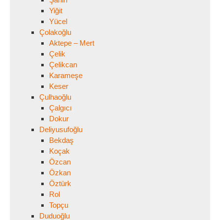
Yiğit
Yücel
Çolakoğlu
Aktepe – Mert
Çelik
Çelikcan
Karameşe
Keser
Çulhaoğlu
Çalgıcı
Dokur
Deliyusufoğlu
Bekdaş
Koçak
Özcan
Özkan
Öztürk
Rol
Topçu
Duduoğlu