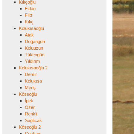
Kılıçoğlu
Fidan
Filiz
Kılıç
Kolukısaoğlu
Atak
Doğangün
Koluuzun
Tükengün
Yıldırım
Kolukısaoğlu 2
Demir
Kolukısa
Meriç
Köseoğlu
İpek
Özer
Renkli
Sağlıcak
Köseoğlu 2
Ceyhan