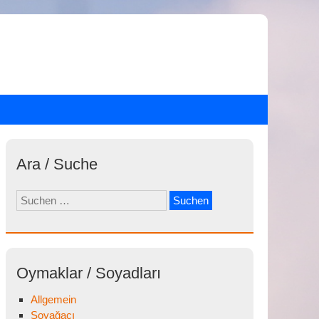
Ara / Suche
Suchen
nach:
Oymaklar / Soyadları
Allgemein
Soyağacı