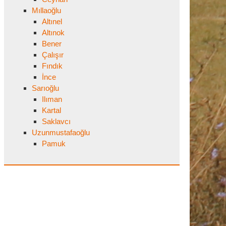
Mıllaoğlu
Altınel
Altınok
Bener
Çalışır
Fındık
İnce
Sarıoğlu
Ilıman
Kartal
Saklavcı
Uzunmustafaoğlu
Pamuk