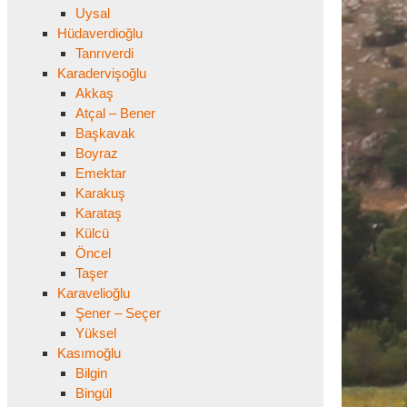
Uysal
Hüdaverdioğlu
Tanrıverdi
Karadervişoğlu
Akkaş
Atçal – Bener
Başkavak
Boyraz
Emektar
Karakuş
Karataş
Külcü
Öncel
Taşer
Karavelioğlu
Şener – Seçer
Yüksel
Kasımoğlu
Bilgin
Bingül