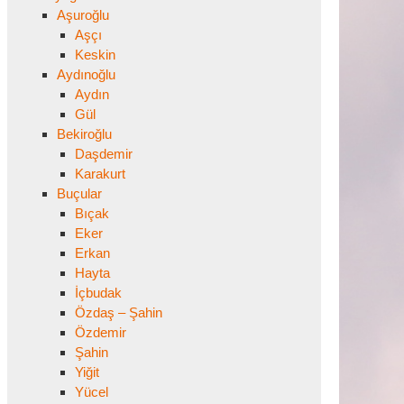
Aşuroğlu
Aşçı
Keskin
Aydınoğlu
Aydın
Gül
Bekiroğlu
Daşdemir
Karakurt
Buçular
Bıçak
Eker
Erkan
Hayta
İçbudak
Özdaş – Şahin
Özdemir
Şahin
Yiğit
Yücel