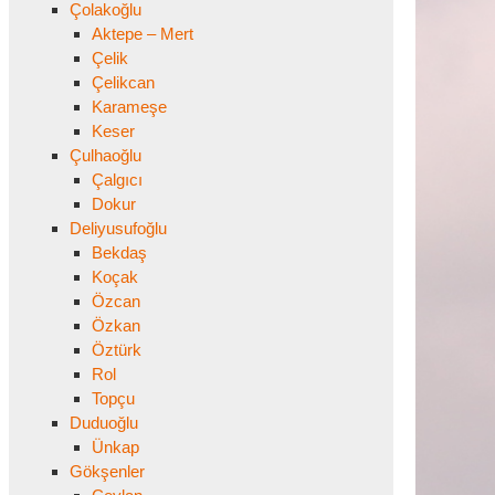
Çolakoğlu
Aktepe – Mert
Çelik
Çelikcan
Karameşe
Keser
Çulhaoğlu
Çalgıcı
Dokur
Deliyusufoğlu
Bekdaş
Koçak
Özcan
Özkan
Öztürk
Rol
Topçu
Duduoğlu
Ünkap
Gökşenler