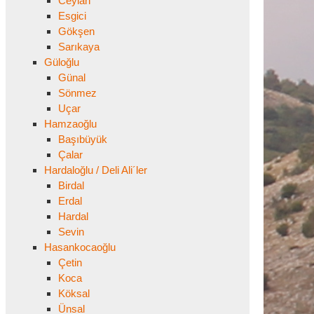
Ceylan
Esgici
Gökşen
Sarıkaya
Güloğlu
Günal
Sönmez
Uçar
Hamzaoğlu
Başıbüyük
Çalar
Hardaloğlu / Deli Ali´ler
Birdal
Erdal
Hardal
Sevin
Hasankocaoğlu
Çetin
Koca
Köksal
Ünsal