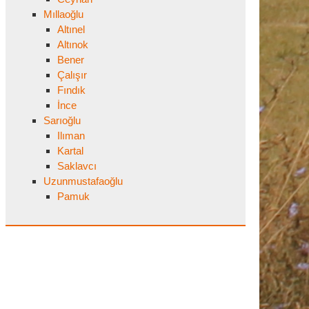
Mıllaoğlu
Altınel
Altınok
Bener
Çalışır
Fındık
İnce
Sarıoğlu
Ilıman
Kartal
Saklavcı
Uzunmustafaoğlu
Pamuk