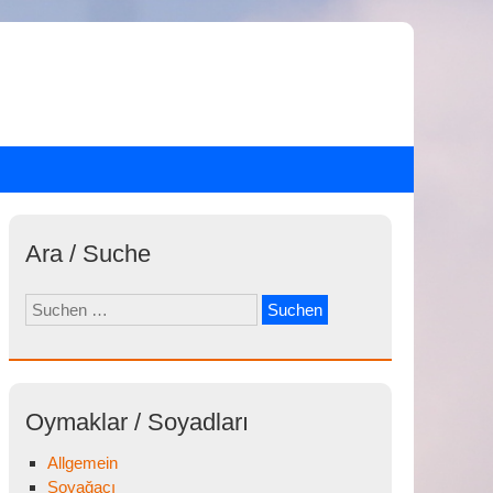
Ara / Suche
Suchen
nach:
Oymaklar / Soyadları
Allgemein
Soyağacı