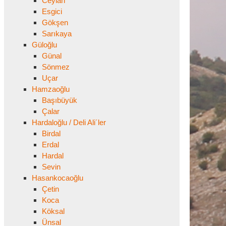
Ceylan
Esgici
Gökşen
Sarıkaya
Güloğlu
Günal
Sönmez
Uçar
Hamzaoğlu
Başıbüyük
Çalar
Hardaloğlu / Deli Ali´ler
Birdal
Erdal
Hardal
Sevin
Hasankocaoğlu
Çetin
Koca
Köksal
Ünsal