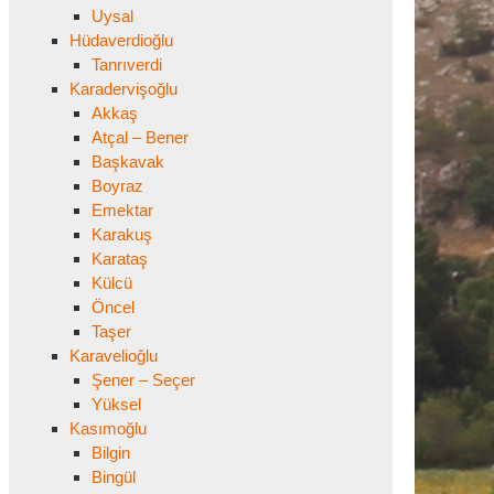
Uysal
Hüdaverdioğlu
Tanrıverdi
Karadervişoğlu
Akkaş
Atçal – Bener
Başkavak
Boyraz
Emektar
Karakuş
Karataş
Külcü
Öncel
Taşer
Karavelioğlu
Şener – Seçer
Yüksel
Kasımoğlu
Bilgin
Bingül