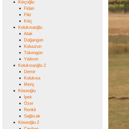
Kılıçoğlu
Fidan
Filiz
Kılıç
Kolukısaoğlu
Atak
Doğangün
Koluuzun
Tükengün
Yıldırım
Kolukısaoğlu 2
Demir
Kolukısa
Meriç
Köseoğlu
İpek
Özer
Renkli
Sağlıcak
Köseoğlu 2
Ceyhan