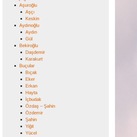
Aşuroğlu
Aşçı
Keskin
Aydınoğlu
Aydın
Gül
Bekiroğlu
Daşdemir
Karakurt
Buçular
Bıçak
Eker
Erkan
Hayta
İçbudak
Özdaş – Şahin
Özdemir
Şahin
Yiğit
Yücel