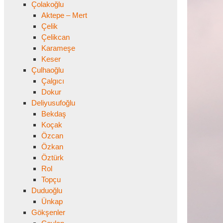
Çolakoğlu
Aktepe – Mert
Çelik
Çelikcan
Karameşe
Keser
Çulhaoğlu
Çalgıcı
Dokur
Deliyusufoğlu
Bekdaş
Koçak
Özcan
Özkan
Öztürk
Rol
Topçu
Duduoğlu
Ünkap
Gökşenler