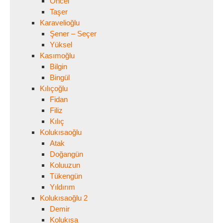
Öncel
Taşer
Karavelioğlu
Şener – Seçer
Yüksel
Kasımoğlu
Bilgin
Bingül
Kılıçoğlu
Fidan
Filiz
Kılıç
Kolukısaoğlu
Atak
Doğangün
Koluuzun
Tükengün
Yıldırım
Kolukısaoğlu 2
Demir
Kolukısa