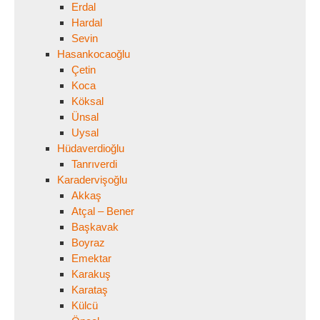
Erdal
Hardal
Sevin
Hasankocaoğlu
Çetin
Koca
Köksal
Ünsal
Uysal
Hüdaverdioğlu
Tanrıverdi
Karadervişoğlu
Akkaş
Atçal – Bener
Başkavak
Boyraz
Emektar
Karakuş
Karataş
Külcü