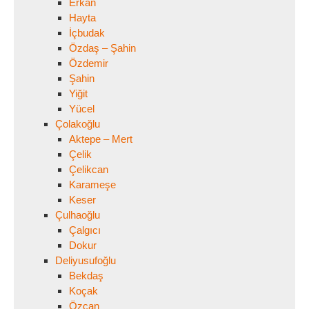
Erkan
Hayta
İçbudak
Özdaş – Şahin
Özdemir
Şahin
Yiğit
Yücel
Çolakoğlu
Aktepe – Mert
Çelik
Çelikcan
Karameşe
Keser
Çulhaoğlu
Çalgıcı
Dokur
Deliyusufoğlu
Bekdaş
Koçak
Özcan