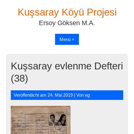
Skip
Kuşsaray Köyü Projesi
to
content
Ersoy Göksen M.A.
Menü +
Kuşsaray evlenme Defteri
(38)
Veröffentlicht am
24. Mai 2019
| Von
eg