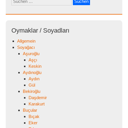
nach:
Oymaklar / Soyadları
Allgemein
Soyağacı
Aşuroğlu
Aşçı
Keskin
Aydınoğlu
Aydın
Gül
Bekiroğlu
Daşdemir
Karakurt
Buçular
Bıçak
Eker