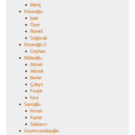
Meriç
Köseoğlu
İpek
Özer
Renkli
Sağlıcak
Köseoğlu 2
Ceyhan
Mıllaoğlu
Altınel
Altınok
Bener
Çalışır
Fındık
İnce
Sarıoğlu
Ilıman
Kartal
Saklavcı
Uzunmustafaoğlu