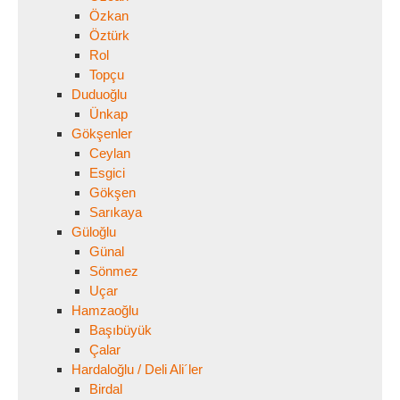
Özkan
Öztürk
Rol
Topçu
Duduoğlu
Ünkap
Gökşenler
Ceylan
Esgici
Gökşen
Sarıkaya
Güloğlu
Günal
Sönmez
Uçar
Hamzaoğlu
Başıbüyük
Çalar
Hardaloğlu / Deli Ali´ler
Birdal