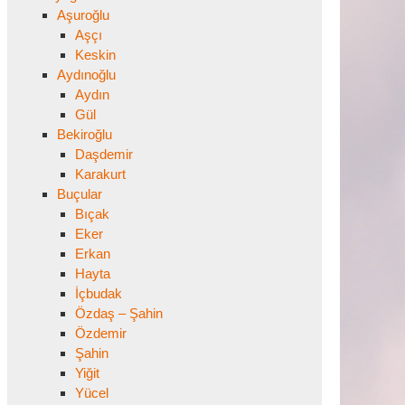
Aşuroğlu
Aşçı
Keskin
Aydınoğlu
Aydın
Gül
Bekiroğlu
Daşdemir
Karakurt
Buçular
Bıçak
Eker
Erkan
Hayta
İçbudak
Özdaş – Şahin
Özdemir
Şahin
Yiğit
Yücel