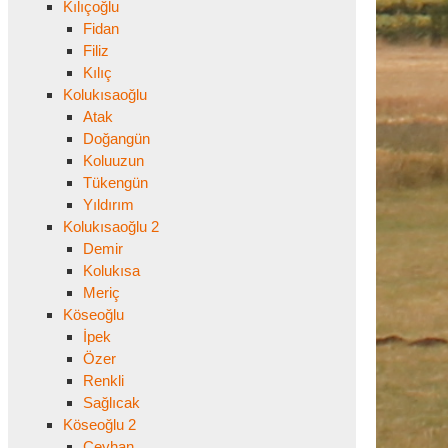
Kılıçoğlu
Fidan
Filiz
Kılıç
Kolukısaoğlu
Atak
Doğangün
Koluuzun
Tükengün
Yıldırım
Kolukısaoğlu 2
Demir
Kolukısa
Meriç
Köseoğlu
İpek
Özer
Renkli
Sağlıcak
Köseoğlu 2
Ceyhan