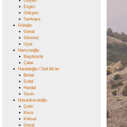
Ceylan
Esgici
Gökşen
Sarıkaya
Güloğlu
Günal
Sönmez
Uçar
Hamzaoğlu
Başıbüyük
Çalar
Hardaloğlu / Deli Ali´ler
Birdal
Erdal
Hardal
Sevin
Hasankocaoğlu
Çetin
Koca
Köksal
Ünsal