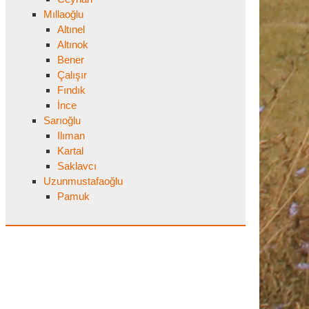
Mıllaoğlu
Altınel
Altınok
Bener
Çalışır
Fındık
İnce
Sarıoğlu
Ilıman
Kartal
Saklavcı
Uzunmustafaoğlu
Pamuk