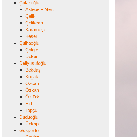
Çolakoğlu
Aktepe – Mert
Çelik
Çelikcan
Karameşe
Keser
Çulhaoğlu
Çalgıcı
Dokur
Deliyusufoğlu
Bekdaş
Koçak
Özcan
Özkan
Öztürk
Rol
Topçu
Duduoğlu
Ünkap
Gökşenler