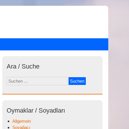
Ara / Suche
Suchen
nach:
Oymaklar / Soyadları
Allgemein
Soyağacı