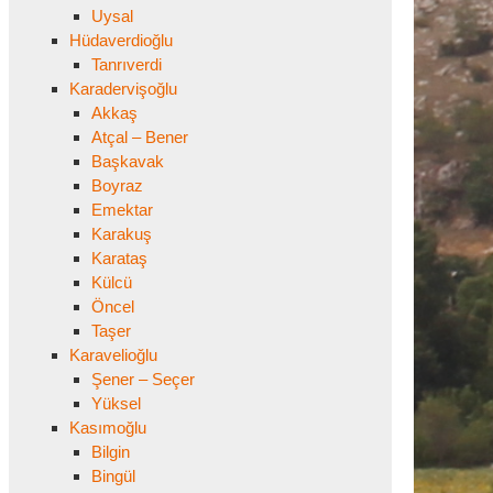
Uysal
Hüdaverdioğlu
Tanrıverdi
Karadervişoğlu
Akkaş
Atçal – Bener
Başkavak
Boyraz
Emektar
Karakuş
Karataş
Külcü
Öncel
Taşer
Karavelioğlu
Şener – Seçer
Yüksel
Kasımoğlu
Bilgin
Bingül