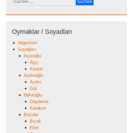
nach:
Oymaklar / Soyadları
Allgemein
Soyağacı
Aşuroğlu
Aşçı
Keskin
Aydınoğlu
Aydın
Gül
Bekiroğlu
Daşdemir
Karakurt
Buçular
Bıçak
Eker