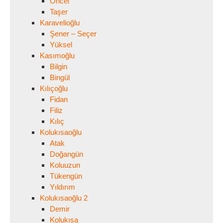
Öncel
Taşer
Karavelioğlu
Şener – Seçer
Yüksel
Kasımoğlu
Bilgin
Bingül
Kılıçoğlu
Fidan
Filiz
Kılıç
Kolukısaoğlu
Atak
Doğangün
Koluuzun
Tükengün
Yıldırım
Kolukısaoğlu 2
Demir
Kolukısa