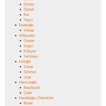
Özkan
Öztürk
Rol
Topçu
Duduoğlu
Ünkap
Gökşenler
Ceylan
Esgici
Gökşen
Sarıkaya
Güloğlu
Günal
Sönmez
Uçar
Hamzaoğlu
Başıbüyük
Çalar
Hardaloğlu / Deli Ali´ler
Birdal