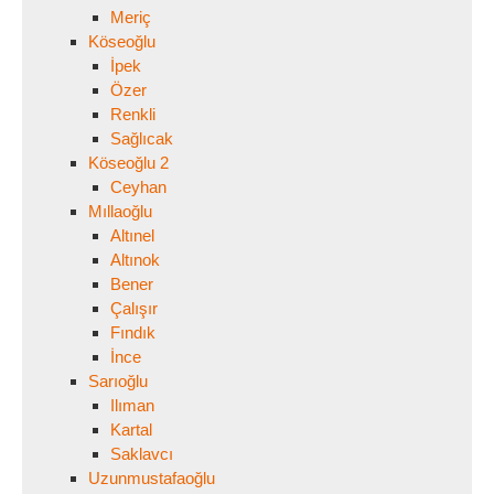
Meriç
Köseoğlu
İpek
Özer
Renkli
Sağlıcak
Köseoğlu 2
Ceyhan
Mıllaoğlu
Altınel
Altınok
Bener
Çalışır
Fındık
İnce
Sarıoğlu
Ilıman
Kartal
Saklavcı
Uzunmustafaoğlu