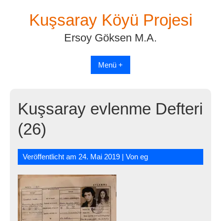
Skip
Kuşsaray Köyü Projesi
to
content
Ersoy Göksen M.A.
Menü +
Kuşsaray evlenme Defteri
(26)
Veröffentlicht am
24. Mai 2019
| Von
eg