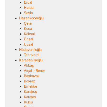
Erdal
Hardal
Sevin
Hasankocaoğlu
Çetin
Koca
Köksal
Ünsal
Uysal
Hüdaverdioğlu
Tanrıverdi
Karadervişoğlu
Akkaş
Atçal – Bener
Başkavak
Boyraz
Emektar
Karakuş
Karataş
Külcü