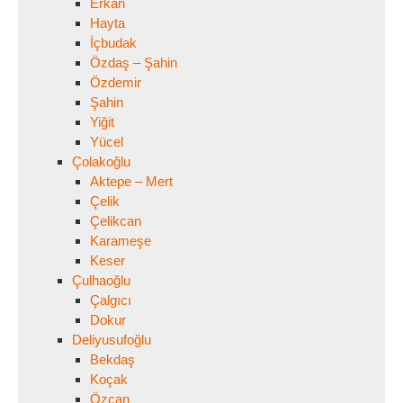
Erkan
Hayta
İçbudak
Özdaş – Şahin
Özdemir
Şahin
Yiğit
Yücel
Çolakoğlu
Aktepe – Mert
Çelik
Çelikcan
Karameşe
Keser
Çulhaoğlu
Çalgıcı
Dokur
Deliyusufoğlu
Bekdaş
Koçak
Özcan