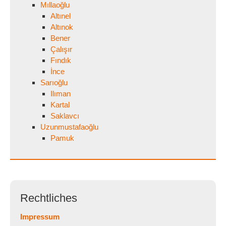
Mıllaoğlu
Altınel
Altınok
Bener
Çalışır
Fındık
İnce
Sarıoğlu
Ilıman
Kartal
Saklavcı
Uzunmustafaoğlu
Pamuk
Rechtliches
Impressum