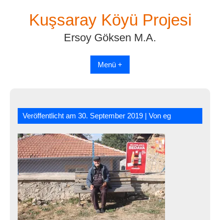
Skip
Kuşsaray Köyü Projesi
to
content
Ersoy Göksen M.A.
Menü +
Veröffentlicht am
30. September 2019
| Von
eg