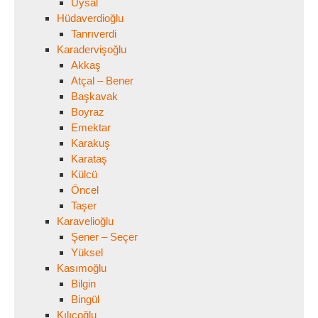
Uysal
Hüdaverdioğlu
Tanrıverdi
Karadervişoğlu
Akkaş
Atçal – Bener
Başkavak
Boyraz
Emektar
Karakuş
Karataş
Külcü
Öncel
Taşer
Karavelioğlu
Şener – Seçer
Yüksel
Kasımoğlu
Bilgin
Bingül
Kılıçoğlu