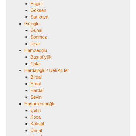
Esgici
Gökşen
Sarıkaya
Güloğlu
Günal
Sönmez
Uçar
Hamzaoğlu
Başıbüyük
Çalar
Hardaloğlu / Deli Ali´ler
Birdal
Erdal
Hardal
Sevin
Hasankocaoğlu
Çetin
Koca
Köksal
Ünsal