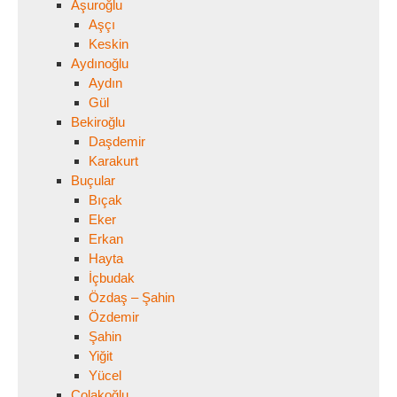
Aşuroğlu
Aşçı
Keskin
Aydınoğlu
Aydın
Gül
Bekiroğlu
Daşdemir
Karakurt
Buçular
Bıçak
Eker
Erkan
Hayta
İçbudak
Özdaş – Şahin
Özdemir
Şahin
Yiğit
Yücel
Çolakoğlu