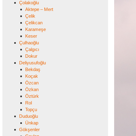
Çolakoğlu
Aktepe – Mert
Çelik
Çelikcan
Karameşe
Keser
Çulhaoğlu
Çalgıcı
Dokur
Deliyusufoğlu
Bekdaş
Koçak
Özcan
Özkan
Öztürk
Rol
Topçu
Duduoğlu
Ünkap
Gökşenler