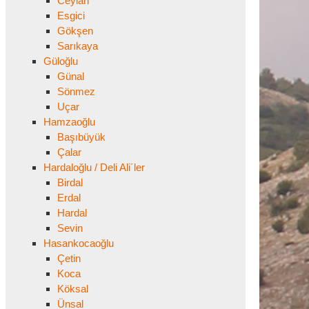
Ceylan
Esgici
Gökşen
Sarıkaya
Güloğlu
Günal
Sönmez
Uçar
Hamzaoğlu
Başıbüyük
Çalar
Hardaloğlu / Deli Ali´ler
Birdal
Erdal
Hardal
Sevin
Hasankocaoğlu
Çetin
Koca
Köksal
Ünsal