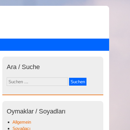
Ara / Suche
Suchen
nach:
Oymaklar / Soyadları
Allgemein
Soyağacı