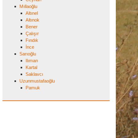
Mıllaoğlu
Altınel
Altınok
Bener
Çalışır
Fındık
İnce
Sarıoğlu
Ilıman
Kartal
Saklavcı
Uzunmustafaoğlu
Pamuk