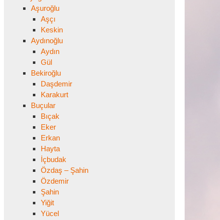
Aşuroğlu
Aşçı
Keskin
Aydınoğlu
Aydın
Gül
Bekiroğlu
Daşdemir
Karakurt
Buçular
Bıçak
Eker
Erkan
Hayta
İçbudak
Özdaş – Şahin
Özdemir
Şahin
Yiğit
Yücel