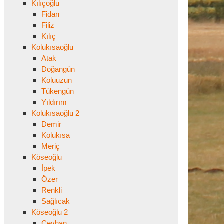
Kılıçoğlu
Fidan
Filiz
Kılıç
Kolukısaoğlu
Atak
Doğangün
Koluuzun
Tükengün
Yıldırım
Kolukısaoğlu 2
Demir
Kolukısa
Meriç
Köseoğlu
İpek
Özer
Renkli
Sağlıcak
Köseoğlu 2
Ceyhan