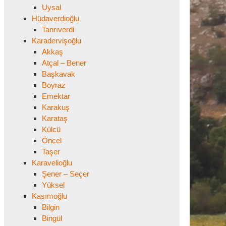
Uysal
Hüdaverdioğlu
Tanrıverdi
Karadervişoğlu
Akkaş
Atçal – Bener
Başkavak
Boyraz
Emektar
Karakuş
Karataş
Külcü
Öncel
Taşer
Karavelioğlu
Şener – Seçer
Yüksel
Kasımoğlu
Bilgin
Bingül