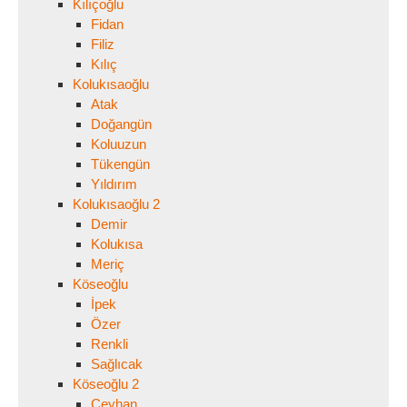
Kılıçoğlu
Fidan
Filiz
Kılıç
Kolukısaoğlu
Atak
Doğangün
Koluuzun
Tükengün
Yıldırım
Kolukısaoğlu 2
Demir
Kolukısa
Meriç
Köseoğlu
İpek
Özer
Renkli
Sağlıcak
Köseoğlu 2
Ceyhan