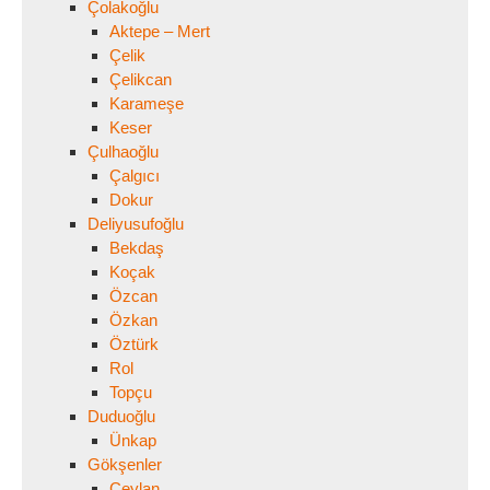
Çolakoğlu
Aktepe – Mert
Çelik
Çelikcan
Karameşe
Keser
Çulhaoğlu
Çalgıcı
Dokur
Deliyusufoğlu
Bekdaş
Koçak
Özcan
Özkan
Öztürk
Rol
Topçu
Duduoğlu
Ünkap
Gökşenler
Ceylan