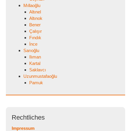
Mıllaoğlu
Altınel
Altınok
Bener
Çalışır
Fındık
İnce
Sarıoğlu
Ilıman
Kartal
Saklavcı
Uzunmustafaoğlu
Pamuk
Rechtliches
Impressum