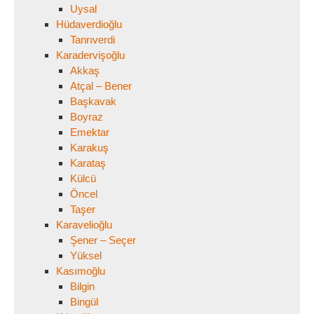
Uysal
Hüdaverdioğlu
Tanrıverdi
Karadervişoğlu
Akkaş
Atçal – Bener
Başkavak
Boyraz
Emektar
Karakuş
Karataş
Külcü
Öncel
Taşer
Karavelioğlu
Şener – Seçer
Yüksel
Kasımoğlu
Bilgin
Bingül