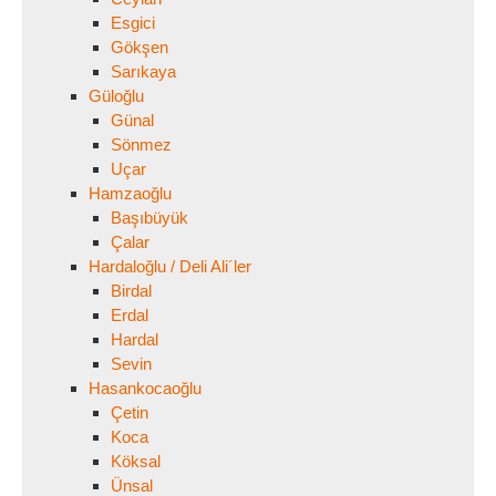
Esgici
Gökşen
Sarıkaya
Güloğlu
Günal
Sönmez
Uçar
Hamzaoğlu
Başıbüyük
Çalar
Hardaloğlu / Deli Ali´ler
Birdal
Erdal
Hardal
Sevin
Hasankocaoğlu
Çetin
Koca
Köksal
Ünsal