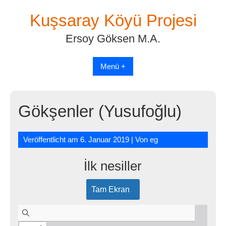
Skip
Kuşsaray Köyü Projesi
to
content
Ersoy Göksen M.A.
Menü +
Gökşenler (Yusufoğlu)
Veröffentlicht am
6. Januar 2019
| Von
eg
İlk nesiller
Tam Ekran