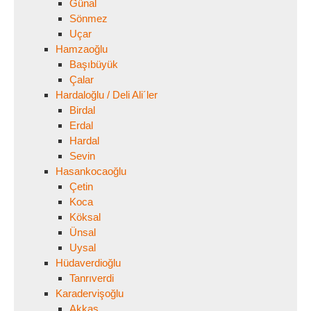
Günal
Sönmez
Uçar
Hamzaoğlu
Başıbüyük
Çalar
Hardaloğlu / Deli Ali´ler
Birdal
Erdal
Hardal
Sevin
Hasankocaoğlu
Çetin
Koca
Köksal
Ünsal
Uysal
Hüdaverdioğlu
Tanrıverdi
Karadervişoğlu
Akkaş