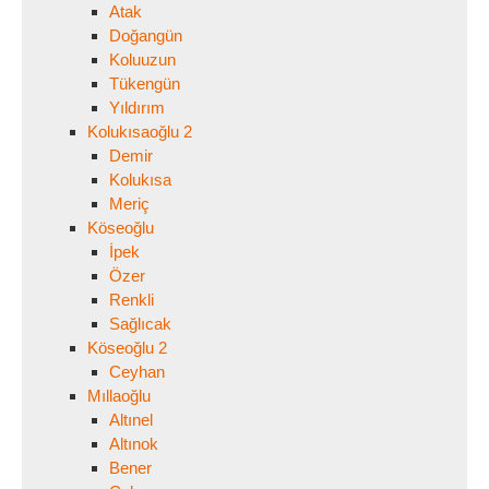
Atak
Doğangün
Koluuzun
Tükengün
Yıldırım
Kolukısaoğlu 2
Demir
Kolukısa
Meriç
Köseoğlu
İpek
Özer
Renkli
Sağlıcak
Köseoğlu 2
Ceyhan
Mıllaoğlu
Altınel
Altınok
Bener