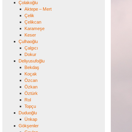
Çolakoğlu
Aktepe – Mert
Çelik
Çelikcan
Karameşe
Keser
Çulhaoğlu
Çalgıcı
Dokur
Deliyusufoğlu
Bekdaş
Koçak
Özcan
Özkan
Öztürk
Rol
Topçu
Duduoğlu
Ünkap
Gökşenler