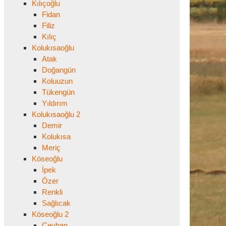
Kılıçoğlu
Fidan
Filiz
Kılıç
Kolukısaoğlu
Atak
Doğangün
Koluuzun
Tükengün
Yıldırım
Kolukısaoğlu 2
Demir
Kolukısa
Meriç
Köseoğlu
İpek
Özer
Renkli
Sağlıcak
Köseoğlu 2
Ceyhan