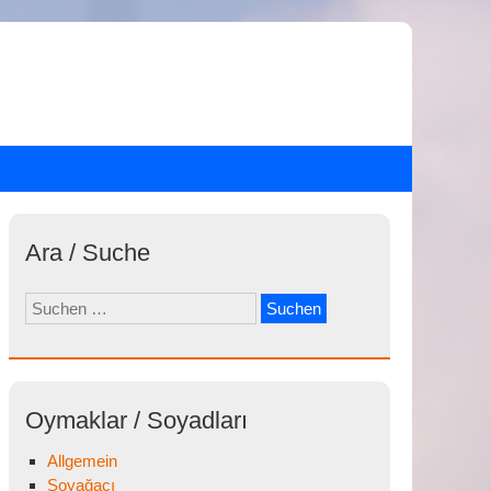
Ara / Suche
Suchen
nach:
Oymaklar / Soyadları
Allgemein
Soyağacı