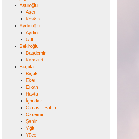
Aşuroğlu
Aşçı
Keskin
Aydınoğlu
Aydın
Gül
Bekiroğlu
Daşdemir
Karakurt
Buçular
Bıçak
Eker
Erkan
Hayta
İçbudak
Özdaş – Şahin
Özdemir
Şahin
Yiğit
Yücel