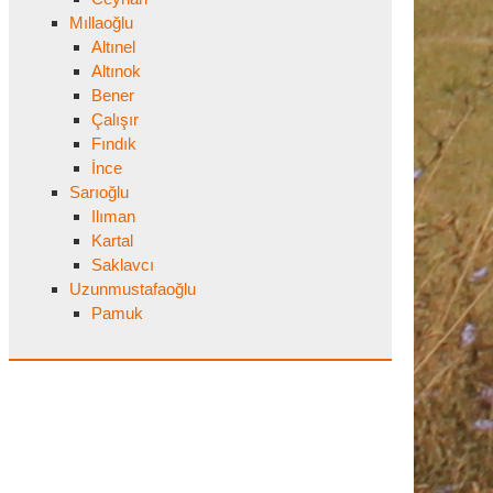
Mıllaoğlu
Altınel
Altınok
Bener
Çalışır
Fındık
İnce
Sarıoğlu
Ilıman
Kartal
Saklavcı
Uzunmustafaoğlu
Pamuk