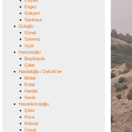
Ceylan
Esgici
Gökşen
Sarıkaya
Güloğlu
Günal
Sönmez
Uçar
Hamzaoğlu
Başıbüyük
Çalar
Hardaloğlu / Deli Ali´ler
Birdal
Erdal
Hardal
Sevin
Hasankocaoğlu
Çetin
Koca
Köksal
Ünsal