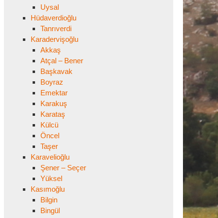
Uysal
Hüdaverdioğlu
Tanrıverdi
Karadervişoğlu
Akkaş
Atçal – Bener
Başkavak
Boyraz
Emektar
Karakuş
Karataş
Külcü
Öncel
Taşer
Karavelioğlu
Şener – Seçer
Yüksel
Kasımoğlu
Bilgin
Bingül