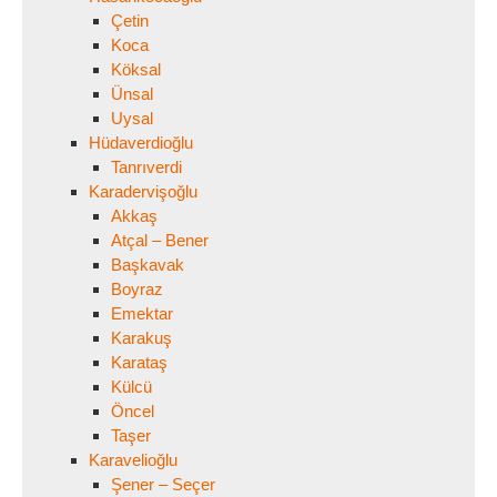
Çetin
Koca
Köksal
Ünsal
Uysal
Hüdaverdioğlu
Tanrıverdi
Karadervişoğlu
Akkaş
Atçal – Bener
Başkavak
Boyraz
Emektar
Karakuş
Karataş
Külcü
Öncel
Taşer
Karavelioğlu
Şener – Seçer