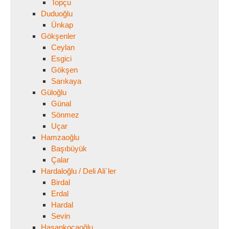
Topçu
Duduoğlu
Ünkap
Gökşenler
Ceylan
Esgici
Gökşen
Sarıkaya
Güloğlu
Günal
Sönmez
Uçar
Hamzaoğlu
Başıbüyük
Çalar
Hardaloğlu / Deli Ali´ler
Birdal
Erdal
Hardal
Sevin
Hasankocaoğlu