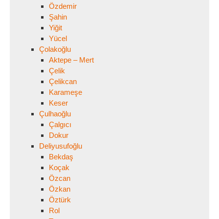
Özdemir
Şahin
Yiğit
Yücel
Çolakoğlu
Aktepe – Mert
Çelik
Çelikcan
Karameşe
Keser
Çulhaoğlu
Çalgıcı
Dokur
Deliyusufoğlu
Bekdaş
Koçak
Özcan
Özkan
Öztürk
Rol