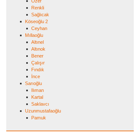
Özer
Renkli
Sağlıcak
Köseoğlu 2
Ceyhan
Mıllaoğlu
Altınel
Altınok
Bener
Çalışır
Fındık
İnce
Sarıoğlu
Ilıman
Kartal
Saklavcı
Uzunmustafaoğlu
Pamuk