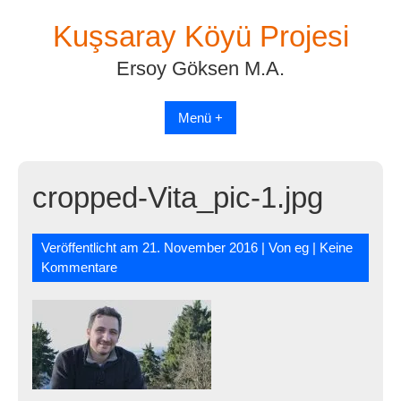
Skip
Kuşsaray Köyü Projesi
to
content
Ersoy Göksen M.A.
Menü +
cropped-Vita_pic-1.jpg
Veröffentlicht am
21. November 2016
| Von
eg
|
Keine
Kommentare