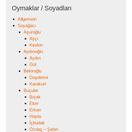
Oymaklar / Soyadları
Allgemein
Soyağacı
Aşuroğlu
Aşçı
Keskin
Aydınoğlu
Aydın
Gül
Bekiroğlu
Daşdemir
Karakurt
Buçular
Bıçak
Eker
Erkan
Hayta
İçbudak
Özdaş – Şahin