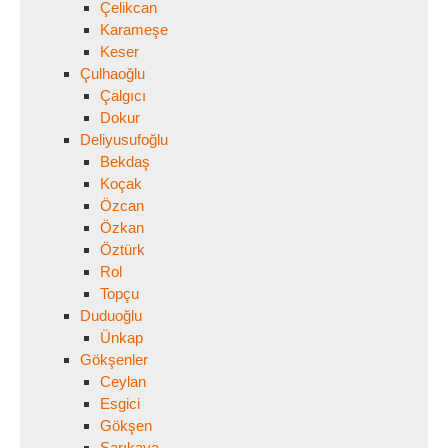
Çelikcan
Karameşe
Keser
Çulhaoğlu
Çalgıcı
Dokur
Deliyusufoğlu
Bekdaş
Koçak
Özcan
Özkan
Öztürk
Rol
Topçu
Duduoğlu
Ünkap
Gökşenler
Ceylan
Esgici
Gökşen
Sarıkaya