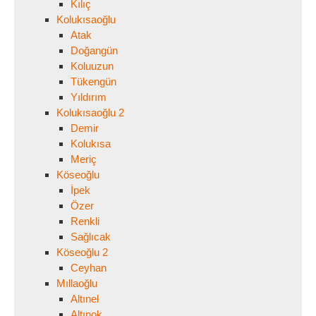
Kılıç
Kolukısaoğlu
Atak
Doğangün
Koluuzun
Tükengün
Yıldırım
Kolukısaoğlu 2
Demir
Kolukısa
Meriç
Köseoğlu
İpek
Özer
Renkli
Sağlıcak
Köseoğlu 2
Ceyhan
Mıllaoğlu
Altınel
Altınok