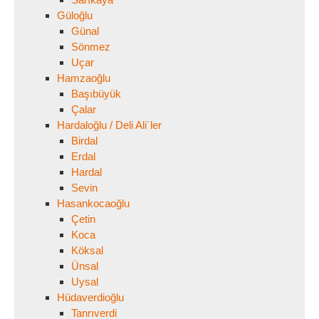
Güloğlu
Günal
Sönmez
Uçar
Hamzaoğlu
Başıbüyük
Çalar
Hardaloğlu / Deli Ali´ler
Birdal
Erdal
Hardal
Sevin
Hasankocaoğlu
Çetin
Koca
Köksal
Ünsal
Uysal
Hüdaverdioğlu
Tanrıverdi