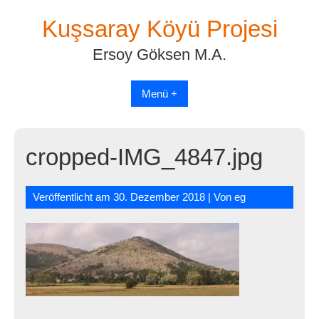
Skip
Kuşsaray Köyü Projesi
to
content
Ersoy Göksen M.A.
Menü +
cropped-IMG_4847.jpg
Veröffentlicht am
30. Dezember 2018
| Von
eg