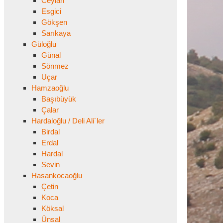
Ceylan
Esgici
Gökşen
Sarıkaya
Güloğlu
Günal
Sönmez
Uçar
Hamzaoğlu
Başıbüyük
Çalar
Hardaloğlu / Deli Ali´ler
Birdal
Erdal
Hardal
Sevin
Hasankocaoğlu
Çetin
Koca
Köksal
Ünsal