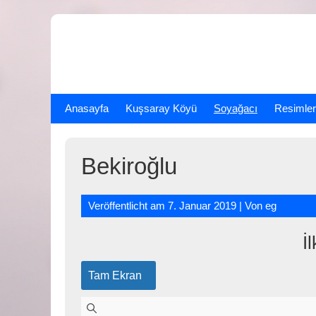
Skip
to
content
Anasayfa
Kuşsaray Köyü
Soyağacı
Resimler
Bekiroğlu
Veröffentlicht am
7. Januar 2019
| Von
eg
İ
Tam Ekran