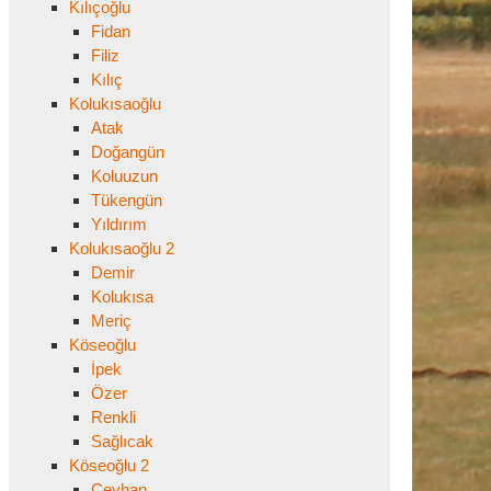
Kılıçoğlu
Fidan
Filiz
Kılıç
Kolukısaoğlu
Atak
Doğangün
Koluuzun
Tükengün
Yıldırım
Kolukısaoğlu 2
Demir
Kolukısa
Meriç
Köseoğlu
İpek
Özer
Renkli
Sağlıcak
Köseoğlu 2
Ceyhan