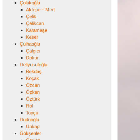
Çolakoğlu
Aktepe – Mert
Çelik
Çelikcan
Karameşe
Keser
Çulhaoğlu
Çalgıcı
Dokur
Deliyusufoğlu
Bekdaş
Koçak
Özcan
Özkan
Öztürk
Rol
Topçu
Duduoğlu
Ünkap
Gökşenler