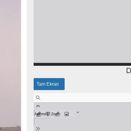
D
Tam Ekran