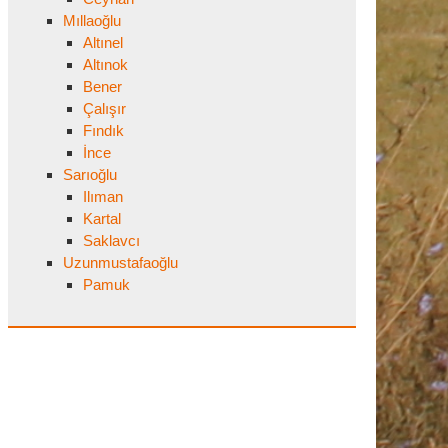
Mıllaoğlu
Altınel
Altınok
Bener
Çalışır
Fındık
İnce
Sarıoğlu
Ilıman
Kartal
Saklavcı
Uzunmustafaoğlu
Pamuk