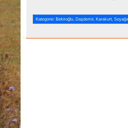
Kategorie:
Bekiroğlu
,
Daşdemir
,
Karakurt
,
Soyağa