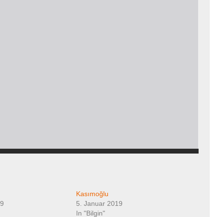
Kasımoğlu
19
5. Januar 2019
In "Bilgin"