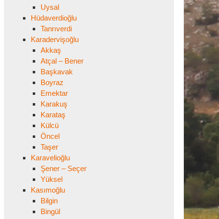
Uysal
Hüdaverdioğlu
Tanrıverdi
Karadervişoğlu
Akkaş
Atçal – Bener
Başkavak
Boyraz
Emektar
Karakuş
Karataş
Külcü
Öncel
Taşer
Karavelioğlu
Şener – Seçer
Yüksel
Kasımoğlu
Bilgin
Bingül