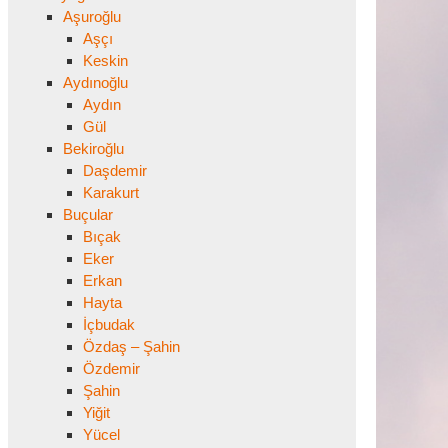
Aşuroğlu
Aşçı
Keskin
Aydınoğlu
Aydın
Gül
Bekiroğlu
Daşdemir
Karakurt
Buçular
Bıçak
Eker
Erkan
Hayta
İçbudak
Özdaş – Şahin
Özdemir
Şahin
Yiğit
Yücel