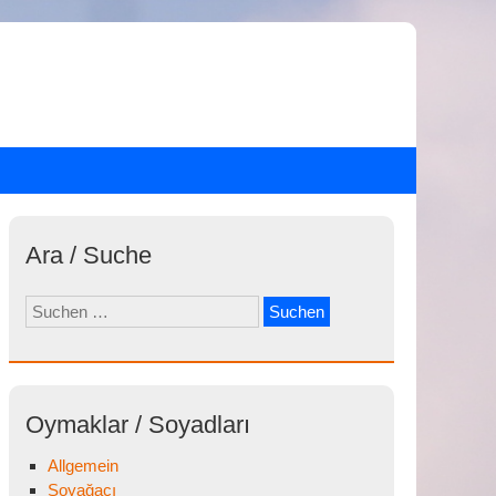
Ara / Suche
Suchen
nach:
Oymaklar / Soyadları
Allgemein
Soyağacı