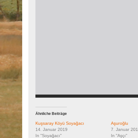
Ähnliche Beiträge
Kuşsaray Köyü Soyağacı
Aşuroğlu
14. Januar 2019
7. Januar 20
In "Soyağacı"
In "Aşçı"