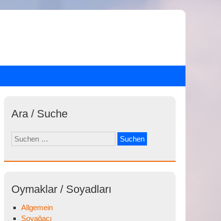
Ara / Suche
Suchen
nach:
Oymaklar / Soyadları
Allgemein
Soyağacı