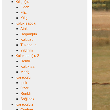
Kılıçoğlu
Fidan
Filiz
Kılıç
Kolukısaoğlu
Atak
Doğangün
Koluuzun
Tükengün
Yıldırım
Kolukısaoğlu 2
Demir
Kolukısa
Meriç
Köseoğlu
İpek
Özer
Renkli
Sağlıcak
Köseoğlu 2
Ceyhan