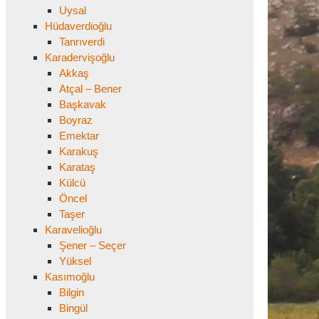
Uysal
Hüdaverdioğlu
Tanrıverdi
Karadervişoğlu
Akkaş
Atçal – Bener
Başkavak
Boyraz
Emektar
Karakuş
Karataş
Külcü
Öncel
Taşer
Karavelioğlu
Şener – Seçer
Yüksel
Kasımoğlu
Bilgin
Bingül