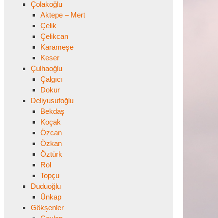
Çolakoğlu
Aktepe – Mert
Çelik
Çelikcan
Karameşe
Keser
Çulhaoğlu
Çalgıcı
Dokur
Deliyusufoğlu
Bekdaş
Koçak
Özcan
Özkan
Öztürk
Rol
Topçu
Duduoğlu
Ünkap
Gökşenler