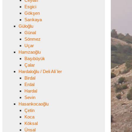
Ceylan
Esgici
Gökşen
Sarıkaya
Güloğlu
Günal
Sönmez
Uçar
Hamzaoğlu
Başıbüyük
Çalar
Hardaloğlu / Deli Ali´ler
Birdal
Erdal
Hardal
Sevin
Hasankocaoğlu
Çetin
Koca
Köksal
Ünsal