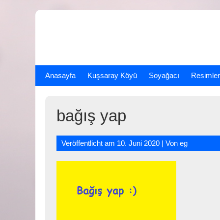
Skip
to
content
Anasayfa
Kuşsaray Köyü
Soyağacı
Resimler
bağış yap
Veröffentlicht am
10. Juni 2020
| Von
eg