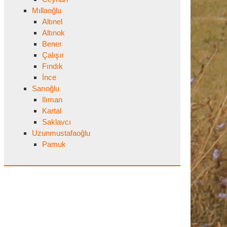
Mıllaoğlu
Altınel
Altınok
Bener
Çalışır
Fındık
İnce
Sarıoğlu
Ilıman
Kartal
Saklavcı
Uzunmustafaoğlu
Pamuk