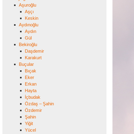
Aşuroğlu
Aşçı
Keskin
Aydınoğlu
Aydın
Gül
Bekiroğlu
Daşdemir
Karakurt
Buçular
Bıçak
Eker
Erkan
Hayta
İçbudak
Özdaş – Şahin
Özdemir
Şahin
Yiğit
Yücel