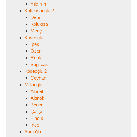
Yıldırım
Kolukısaoğlu 2
Demir
Kolukısa
Meriç
Köseoğlu
İpek
Özer
Renkli
Sağlıcak
Köseoğlu 2
Ceyhan
Mıllaoğlu
Altınel
Altınok
Bener
Çalışır
Fındık
İnce
Sarıoğlu