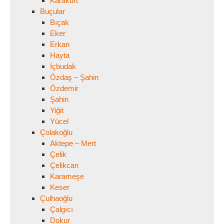
Karakurt
Buçular
Bıçak
Eker
Erkan
Hayta
İçbudak
Özdaş – Şahin
Özdemir
Şahin
Yiğit
Yücel
Çolakoğlu
Aktepe – Mert
Çelik
Çelikcan
Karameşe
Keser
Çulhaoğlu
Çalgıcı
Dokur