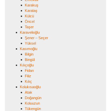
Karakuş
Karataş
Külcü
Öncel
Taşer
Karavelioğlu
Şener – Seçer
Yüksel
Kasımoğlu
Bilgin
Bingül
Kılıçoğlu
Fidan
Filiz
Kılıç
Kolukısaoğlu
Atak
Doğangün
Koluuzun
Tükengün