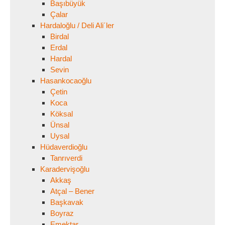
Başıbüyük
Çalar
Hardaloğlu / Deli Ali´ler
Birdal
Erdal
Hardal
Sevin
Hasankocaoğlu
Çetin
Koca
Köksal
Ünsal
Uysal
Hüdaverdioğlu
Tanrıverdi
Karadervişoğlu
Akkaş
Atçal – Bener
Başkavak
Boyraz
Emektar